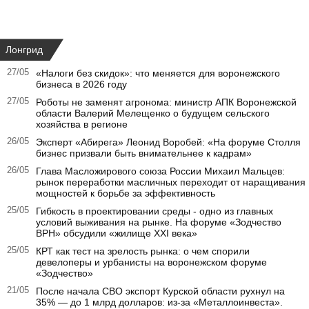
Лонгрид
27/05
«Налоги без скидок»: что меняется для воронежского
бизнеса в 2026 году
27/05
Роботы не заменят агронома: министр АПК Воронежской
области Валерий Мелещенко о будущем сельского
хозяйства в регионе
26/05
Эксперт «Абирега» Леонид Воробей: «На форуме Столля
бизнес призвали быть внимательнее к кадрам»
26/05
Глава Масложирового союза России Михаил Мальцев:
рынок переработки масличных переходит от наращивания
мощностей к борьбе за эффективность
25/05
Гибкость в проектировании среды - одно из главных
условий выживания на рынке. На форуме «Зодчество
ВРН» обсудили «жилище XXI века»
25/05
КРТ как тест на зрелость рынка: о чем спорили
девелоперы и урбанисты на воронежском форуме
«Зодчество»
21/05
После начала СВО экспорт Курской области рухнул на
35% — до 1 млрд долларов: из-за «Металлоинвеста».