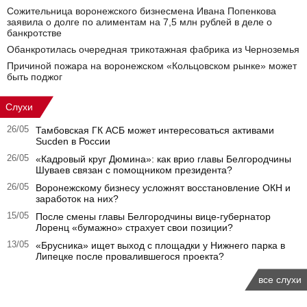
Сожительница воронежского бизнесмена Ивана Попенкова
заявила о долге по алиментам на 7,5 млн рублей в деле о
банкротстве
Обанкротилась очередная трикотажная фабрика из Черноземья
Причиной пожара на воронежском «Кольцовском рынке» может
быть поджог
Слухи
26/05
Тамбовская ГК АСБ может интересоваться активами
Sucden в России
26/05
«Кадровый круг Дюмина»: как врио главы Белгородчины
Шуваев связан с помощником президента?
26/05
Воронежскому бизнесу усложнят восстановление ОКН и
заработок на них?
15/05
После смены главы Белгородчины вице-губернатор
Лоренц «бумажно» страхует свои позиции?
13/05
«Брусника» ищет выход с площадки у Нижнего парка в
Липецке после провалившегося проекта?
все слухи