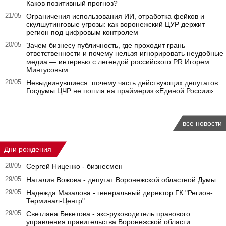
Каков позитивный прогноз?
21/05
Ограничения использования ИИ, отработка фейков и
скулшутинговые угрозы: как воронежский ЦУР держит
регион под цифровым контролем
20/05
Зачем бизнесу публичность, где проходит грань
ответственности и почему нельзя игнорировать неудобные
медиа — интервью с легендой российского PR Игорем
Минтусовым
20/05
Невыдвинувшиеся: почему часть действующих депутатов
Госдумы ЦЧР не пошла на праймериз «Единой России»
все новости
Дни рождения
28/05
Сергей Ниценко - бизнесмен
29/05
Наталия Вожова - депутат Воронежской областной Думы
29/05
Надежда Мазалова - генеральный директор ГК "Регион-
Терминал-Центр"
29/05
Светлана Бекетова - экс-руководитель правового
управления правительства Воронежской области