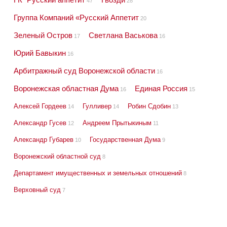
47
28
Группа Компаний «Русский Аппетит
20
Зеленый Остров
Светлана Васькова
17
16
Юрий Бавыкин
16
Арбитражный суд Воронежской области
16
Воронежская областная Дума
Единая Россия
16
15
Алексей Гордеев
Гулливер
Робин Сдобин
14
14
13
Александр Гусев
Андреем Прытыкиным
12
11
Александр Губарев
Государственная Дума
10
9
Воронежский областной суд
8
Департамент имущественных и земельных отношений
8
Верховный суд
7