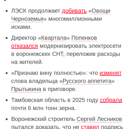
ЛЭСК продолжает
добивать
«
Овощи
Черноземья
» многомиллионными
исками.
Директор «
Квартала
»
Попенков
отказался
модернизировать электросети
в воронежских СНТ, переложив расходы
на жителей.
«Признаю вину полностью»: что
изменят
слова владельца «
Русского аппетита
»
Прытыкина
в приговоре.
Тамбовская область в 2025 году
собрала
почти 6 млн тонн зерна.
Воронежский строитель
Сергей Лесников
пытался доказать, что не
ставил
подпись