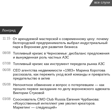
все слухи
Лонгрид
11:15
От арендуемой мастерской к современному цеху: почему
белгородский предприниматель выбрал индустриальный
парк в Воронеже для развития бизнеса
08/08
Топливный кризис в Черноземье: дисбаланс предложения
и вынужденная роль частных АЗС
07/08
Топливный кризис как инструмент передела рынка АЗС
06/08
CEO агентства недвижимости «1983» Марина Коротова
рассказала, как пережить уход всей команды и превратить
предательство в актив
05/08
Непонятное обвинение и вопрос о потерпевшем — как
прошло первое заседание по делу воронежского адвоката
Виктории Стуковой
03/08
Сооснователь CMO Club Russia Евгения Чурбанова:
«Искусственный интеллект уже уволил креаторов.
Маркетинг — следующий»