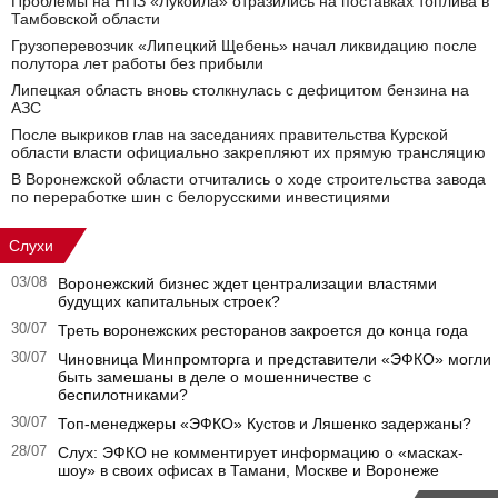
Проблемы на НПЗ «Лукойла» отразились на поставках топлива в
Тамбовской области
Грузоперевозчик «Липецкий Щебень» начал ликвидацию после
полутора лет работы без прибыли
Липецкая область вновь столкнулась с дефицитом бензина на
АЗС
После выкриков глав на заседаниях правительства Курской
области власти официально закрепляют их прямую трансляцию
В Воронежской области отчитались о ходе строительства завода
по переработке шин с белорусскими инвестициями
Слухи
03/08
Воронежский бизнес ждет централизации властями
будущих капитальных строек?
30/07
Треть воронежских ресторанов закроется до конца года
30/07
Чиновница Минпромторга и представители «ЭФКО» могли
быть замешаны в деле о мошенничестве с
беспилотниками?
30/07
Топ-менеджеры «ЭФКО» Кустов и Ляшенко задержаны?
28/07
Слух: ЭФКО не комментирует информацию о «масках-
шоу» в своих офисах в Тамани, Москве и Воронеже