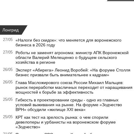
Лонгрид
27/05
«Налоги без скидок»: что меняется для воронежского
бизнеса в 2026 году
27/05
Роботы не заменят агронома: министр АПК Воронежской
области Валерий Мелещенко о будущем сельского
хозяйства в регионе
26/05
Эксперт «Абирега» Леонид Воробей: «На форуме Столля
бизнес призвали быть внимательнее к кадрам»
26/05
Глава Масложирового союза России Михаил Мальцев:
рынок переработки масличных переходит от наращивания
мощностей к борьбе за эффективность
25/05
Гибкость в проектировании среды - одно из главных
условий выживания на рынке. На форуме «Зодчество
ВРН» обсудили «жилище XXI века»
25/05
КРТ как тест на зрелость рынка: о чем спорили
девелоперы и урбанисты на воронежском форуме
«Зодчество»