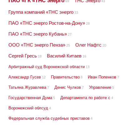
ПАО «ГК «ТНС энерго
ТНС Энерго
69
43
Группа компаний «ТНС энерго
33
ПАО «ТНС энерго Ростов-на-Дону»
28
ПАО «ТНС энерго Кубань»
27
ООО «ТНС энерго Пенза»
Олег Нафтс
25
20
Сергей Гресь
Василий Китаев
18
16
Арбитражный суд Воронежской области
13
Александр Гусев
Правительство
Иван Попенков
12
8
7
Татьяна Журавлева
Денис Чулков
Управление
7
7
5
Государственная Дума
Департамента по работе с
5
4
Воронежский облсуд
4
Федеральная служба судебных приставов
4