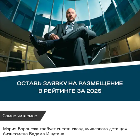
Самое читаемое
Мэрия Воронежа требует снести склад «чипсового детища»
бизнесмена Вадима Ишутина