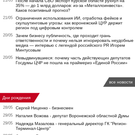
21/05
После начала СВО экспорт Курской области рухнул на
35% — до 1 млрд долларов: из-за «Металлоинвеста».
Каков позитивный прогноз?
21/05
Ограничения использования ИИ, отработка фейков и
скулшутинговые угрозы: как воронежский ЦУР держит
регион под цифровым контролем
20/05
Зачем бизнесу публичность, где проходит грань
ответственности и почему нельзя игнорировать неудобные
медиа — интервью с легендой российского PR Игорем
Минтусовым
20/05
Невыдвинувшиеся: почему часть действующих депутатов
Госдумы ЦЧР не пошла на праймериз «Единой России»
все новости
Дни рождения
28/05
Сергей Ниценко - бизнесмен
29/05
Наталия Вожова - депутат Воронежской областной Думы
29/05
Надежда Мазалова - генеральный директор ГК "Регион-
Терминал-Центр"