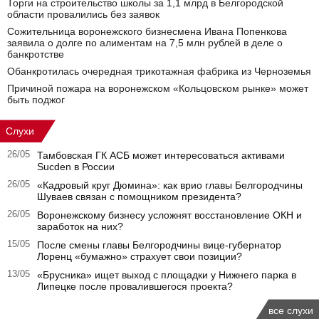
Торги на строительство школы за 1,1 млрд в Белгородской
области провалились без заявок
Сожительница воронежского бизнесмена Ивана Попенкова
заявила о долге по алиментам на 7,5 млн рублей в деле о
банкротстве
Обанкротилась очередная трикотажная фабрика из Черноземья
Причиной пожара на воронежском «Кольцовском рынке» может
быть поджог
Слухи
26/05
Тамбовская ГК АСБ может интересоваться активами
Sucden в России
26/05
«Кадровый круг Дюмина»: как врио главы Белгородчины
Шуваев связан с помощником президента?
26/05
Воронежскому бизнесу усложнят восстановление ОКН и
заработок на них?
15/05
После смены главы Белгородчины вице-губернатор
Лоренц «бумажно» страхует свои позиции?
13/05
«Брусника» ищет выход с площадки у Нижнего парка в
Липецке после провалившегося проекта?
все слухи