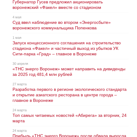
Губернатор Гусев предложил акционировать
воронежский «Факел» вместе со стадионом
4 мая
Суд ввел наблюдение во втором «Энергосбыте»
воронежского коммунальщика Попенкова
1 мая
Запуск концессионного соглашения на строительство
стадиона «Факел» и частичный выход из убытков УК
Сити-парка «Град» – главное в Воронеже
30 апреля
«ТНС энерго Воронеж» может направить на дивиденды
за 2025 год 481,4 млн рублей
27 марта
Разработка первого в регионе экологического стандарта
и открытие азиатского ресторана в центре города –
главное в Воронеже
24 марта
Топ самых читаемых новостей «Абирега» за вторник, 24
марта
24 марта
Прибыль «ТНС энерго Воронеж» после обвала выросла