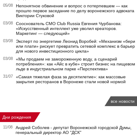
05/08
Непонятное обвинение и вопрос о потерпевшем — как
прошло первое заседание по делу воронежского адвоката
Виктории Стуковой
03/08
Сооснователь CMO Club Russia Евгения Чурбанова:
«Искусственный интеллект уже уволил креаторов.
Маркетинг — следующий»
03/08
Эксперт по энергетике Леонид Воробей: «Механизм «бери
или плати» рискует превратить сетевой комплекс в барьер
для нового инвестиционного цикла»
03/08
«Мы продаем не замороженную воду, а сценарий
потребления»: как «Айс в кубе» строит бизнес на пищевом
льде в индустриальном парке «Перспектива»
31/07
«Самая тяжелая фаза за десятилетие»: как массовые
закрытия ресторанов в Воронеже стали новой нормой
все новости
Дни рождения
11/08
Андрей Соболев - депутат Воронежской городской Думы,
генеральный директор АО "ДСК"