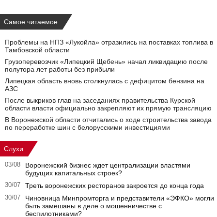
Самое читаемое
Проблемы на НПЗ «Лукойла» отразились на поставках топлива в
Тамбовской области
Грузоперевозчик «Липецкий Щебень» начал ликвидацию после
полутора лет работы без прибыли
Липецкая область вновь столкнулась с дефицитом бензина на
АЗС
После выкриков глав на заседаниях правительства Курской
области власти официально закрепляют их прямую трансляцию
В Воронежской области отчитались о ходе строительства завода
по переработке шин с белорусскими инвестициями
Слухи
03/08
Воронежский бизнес ждет централизации властями
будущих капитальных строек?
30/07
Треть воронежских ресторанов закроется до конца года
30/07
Чиновница Минпромторга и представители «ЭФКО» могли
быть замешаны в деле о мошенничестве с
беспилотниками?