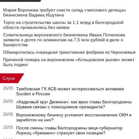
Мэрия Воронежа требует снести склад «чипсового детища»
бизнесмена Вадима Ишутина
Торги на строительство школы за 1,1 млрд в Белгородской
области провалились без заявок
Сожительница воронежского бизнесмена Ивана Попенкова
заявила о долге по алиментам на 7,5 млн рублей в деле о
банкротстве
Обанкротилась очередная трикотажная фабрика из Черноземья
Причиной пожара на воронежском «Кольцовском рынке» может
быть поджог
Слухи
26/05
Тамбовская ГК АСБ может интересоваться активами
Sucden в России
26/05
«Кадровый круг Дюмина»: как врио главы Белгородчины
Шуваев связан с помощником президента?
26/05
Воронежскому бизнесу усложнят восстановление ОКН и
заработок на них?
15/05
После смены главы Белгородчины вице-губернатор
Лоренц «бумажно» страхует свои позиции?