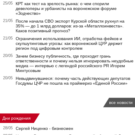
25/05
КРТ как тест на зрелость рынка: о чем спорили
девелоперы и урбанисты на воронежском форуме
«Зодчество»
21/05
После начала СВО экспорт Курской области рухнул на
35% — до 1 млрд долларов: из-за «Металлоинвеста».
Каков позитивный прогноз?
21/05
Ограничения использования ИИ, отработка фейков и
скулшутинговые угрозы: как воронежский ЦУР держит
регион под цифровым контролем
20/05
Зачем бизнесу публичность, где проходит грань
ответственности и почему нельзя игнорировать неудобные
медиа — интервью с легендой российского PR Игорем
Минтусовым
20/05
Невыдвинувшиеся: почему часть действующих депутатов
Госдумы ЦЧР не пошла на праймериз «Единой России»
все новости
Дни рождения
28/05
Сергей Ниценко - бизнесмен