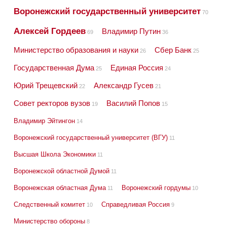
Воронежский государственный университет
70
Алексей Гордеев
Владимир Путин
69
36
Министерство образования и науки
Сбер Банк
26
25
Государственная Дума
Единая Россия
25
24
Юрий Трещевский
Александр Гусев
22
21
Совет ректоров вузов
Василий Попов
19
15
Владимир Эйтингон
14
Воронежский государственный университет (ВГУ)
11
Высшая Школа Экономики
11
Воронежской областной Думой
11
Воронежская областная Дума
Воронежский гордумы
11
10
Следственный комитет
Справедливая Россия
10
9
Министерство обороны
8