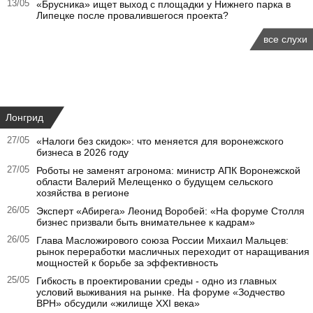
13/05
«Брусника» ищет выход с площадки у Нижнего парка в
Липецке после провалившегося проекта?
все слухи
Лонгрид
27/05
«Налоги без скидок»: что меняется для воронежского
бизнеса в 2026 году
27/05
Роботы не заменят агронома: министр АПК Воронежской
области Валерий Мелещенко о будущем сельского
хозяйства в регионе
26/05
Эксперт «Абирега» Леонид Воробей: «На форуме Столля
бизнес призвали быть внимательнее к кадрам»
26/05
Глава Масложирового союза России Михаил Мальцев:
рынок переработки масличных переходит от наращивания
мощностей к борьбе за эффективность
25/05
Гибкость в проектировании среды - одно из главных
условий выживания на рынке. На форуме «Зодчество
ВРН» обсудили «жилище XXI века»