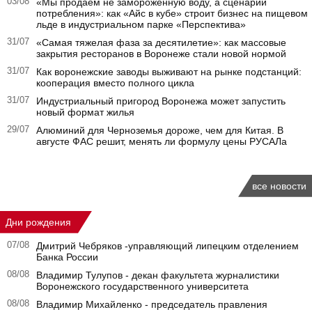
03/08
«Мы продаем не замороженную воду, а сценарий
потребления»: как «Айс в кубе» строит бизнес на пищевом
льде в индустриальном парке «Перспектива»
31/07
«Самая тяжелая фаза за десятилетие»: как массовые
закрытия ресторанов в Воронеже стали новой нормой
31/07
Как воронежские заводы выживают на рынке подстанций:
кооперация вместо полного цикла
31/07
Индустриальный пригород Воронежа может запустить
новый формат жилья
29/07
Алюминий для Черноземья дороже, чем для Китая. В
августе ФАС решит, менять ли формулу цены РУСАЛа
все новости
Дни рождения
07/08
Дмитрий Чебряков -управляющий липецким отделением
Банка России
08/08
Владимир Тулупов - декан факультета журналистики
Воронежского государственного университета
08/08
Владимир Михайленко - председатель правления