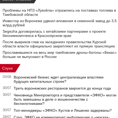
Проблемы на НПЗ «Лукойла» отразились на поставках топлива в
Тамбовской области
Инвестор из Воронежа удвоил вложения в семенной завод до 3,5
млрд рублей
Segezha договорилась с китайскими партнерами о проекте
биохимкомплекса в Красноярском крае
После выкриков глав на заседаниях правительства Курской
области власти официально закрепляют их прямую трансляцию
Прославившиеся на весь мир тамбовские дроны-батоны «Бекас»
больше не выпускают в России
Слухи
03/08
Воронежский бизнес ждет централизации властями
будущих капитальных строек?
30/07
Треть воронежских ресторанов закроется до конца года
30/07
Чиновница Минпромторга и представители «ЭФКО» могли
быть замешаны в деле о мошенничестве с
беспилотниками?
30/07
Топ-менеджеры «ЭФКО» Кустов и Ляшенко задержаны?
28/07
Слух: ЭФКО не комментирует информацию о «масках-