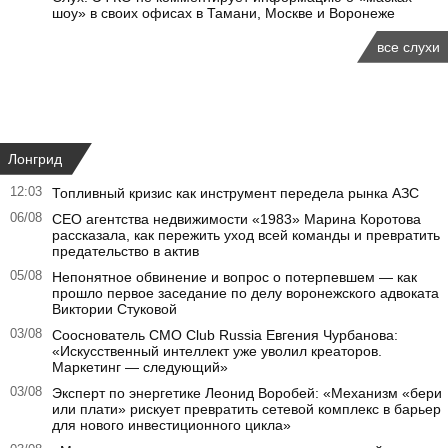
шоу» в своих офисах в Тамани, Москве и Воронеже
все слухи
Лонгрид
12:03
Топливный кризис как инструмент передела рынка АЗС
06/08
CEO агентства недвижимости «1983» Марина Коротова
рассказала, как пережить уход всей команды и превратить
предательство в актив
05/08
Непонятное обвинение и вопрос о потерпевшем — как
прошло первое заседание по делу воронежского адвоката
Виктории Стуковой
03/08
Сооснователь CMO Club Russia Евгения Чурбанова:
«Искусственный интеллект уже уволил креаторов.
Маркетинг — следующий»
03/08
Эксперт по энергетике Леонид Воробей: «Механизм «бери
или плати» рискует превратить сетевой комплекс в барьер
для нового инвестиционного цикла»