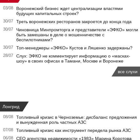
03/08
Воронежский бизнес ждет централизации властями
будущих капитальных строек?
30/07
Треть воронежских ресторанов закроется до конца года
30/07
Чиновница Минпромторга и представители «ЭФКО» могли
быть замешаны в деле о мошенничестве с
беспилотниками?
30/07
Топ-менеджеры «ЭФКО» Кустов и Ляшенко задержаны?
28/07
Слух: ЭФКО не комментирует информацию о «масках-
шоу» в своих офисах в Тамани, Москве и Воронеже
все слухи
Лонгрид
08/08
Топливный кризис в Черноземье: дисбаланс предложения
и вынужденная роль частных АЗС
07/08
Топливный кризис как инструмент передела рынка АЗС
06/08
CEO агентства недвижимости «1983» Марина Коротова