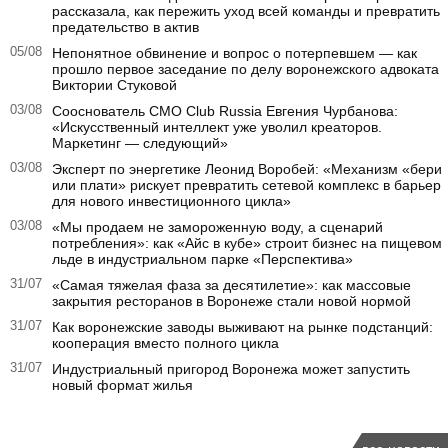
рассказала, как пережить уход всей команды и превратить
предательство в актив
05/08
Непонятное обвинение и вопрос о потерпевшем — как
прошло первое заседание по делу воронежского адвоката
Виктории Стуковой
03/08
Сооснователь CMO Club Russia Евгения Чурбанова:
«Искусственный интеллект уже уволил креаторов.
Маркетинг — следующий»
03/08
Эксперт по энергетике Леонид Воробей: «Механизм «бери
или плати» рискует превратить сетевой комплекс в барьер
для нового инвестиционного цикла»
03/08
«Мы продаем не замороженную воду, а сценарий
потребления»: как «Айс в кубе» строит бизнес на пищевом
льде в индустриальном парке «Перспектива»
31/07
«Самая тяжелая фаза за десятилетие»: как массовые
закрытия ресторанов в Воронеже стали новой нормой
31/07
Как воронежские заводы выживают на рынке подстанций:
кооперация вместо полного цикла
31/07
Индустриальный пригород Воронежа может запустить
новый формат жилья