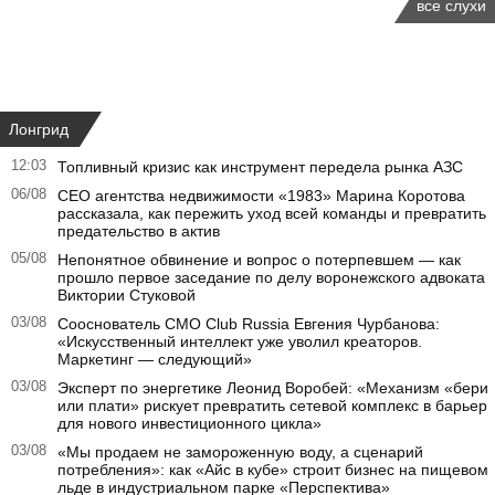
все слухи
Лонгрид
12:03
Топливный кризис как инструмент передела рынка АЗС
06/08
CEO агентства недвижимости «1983» Марина Коротова
рассказала, как пережить уход всей команды и превратить
предательство в актив
05/08
Непонятное обвинение и вопрос о потерпевшем — как
прошло первое заседание по делу воронежского адвоката
Виктории Стуковой
03/08
Сооснователь CMO Club Russia Евгения Чурбанова:
«Искусственный интеллект уже уволил креаторов.
Маркетинг — следующий»
03/08
Эксперт по энергетике Леонид Воробей: «Механизм «бери
или плати» рискует превратить сетевой комплекс в барьер
для нового инвестиционного цикла»
03/08
«Мы продаем не замороженную воду, а сценарий
потребления»: как «Айс в кубе» строит бизнес на пищевом
льде в индустриальном парке «Перспектива»