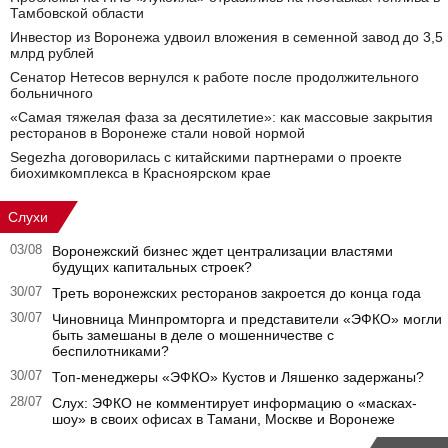
Тамбовской области
Инвестор из Воронежа удвоил вложения в семенной завод до 3,5
млрд рублей
Сенатор Нетесов вернулся к работе после продолжительного
больничного
«Самая тяжелая фаза за десятилетие»: как массовые закрытия
ресторанов в Воронеже стали новой нормой
Segezha договорилась с китайскими партнерами о проекте
биохимкомплекса в Красноярском крае
Слухи
03/08
Воронежский бизнес ждет централизации властями
будущих капитальных строек?
30/07
Треть воронежских ресторанов закроется до конца года
30/07
Чиновница Минпромторга и представители «ЭФКО» могли
быть замешаны в деле о мошенничестве с
беспилотниками?
30/07
Топ-менеджеры «ЭФКО» Кустов и Ляшенко задержаны?
28/07
Слух: ЭФКО не комментирует информацию о «масках-
шоу» в своих офисах в Тамани, Москве и Воронеже