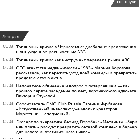
все слухи
Лонгрид
08/08
Топливный кризис в Черноземье: дисбаланс предложения
и вынужденная роль частных АЗС
07/08
Топливный кризис как инструмент передела рынка АЗС
06/08
CEO агентства недвижимости «1983» Марина Коротова
рассказала, как пережить уход всей команды и превратить
предательство в актив
05/08
Непонятное обвинение и вопрос о потерпевшем — как
прошло первое заседание по делу воронежского адвоката
Виктории Стуковой
03/08
Сооснователь CMO Club Russia Евгения Чурбанова:
«Искусственный интеллект уже уволил креаторов.
Маркетинг — следующий»
03/08
Эксперт по энергетике Леонид Воробей: «Механизм «бери
или плати» рискует превратить сетевой комплекс в барьер
для нового инвестиционного цикла»