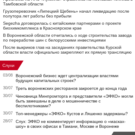
Тамбовской области
Грузоперевозчик «Липецкий Щебень» начал ликвидацию после
полутора лет работы без прибыли
Segezha договорилась с китайскими партнерами о проекте
биохимкомплекса в Красноярском крае
В Воронежской области отчитались о ходе строительства завода
по переработке шин с белорусскими инвестициями
После выкриков глав на заседаниях правительства Курской
области власти официально закрепляют их прямую трансляцию
Слухи
03/08
Воронежский бизнес ждет централизации властями
будущих капитальных строек?
30/07
Треть воронежских ресторанов закроется до конца года
30/07
Чиновница Минпромторга и представители «ЭФКО» могли
быть замешаны в деле о мошенничестве с
беспилотниками?
30/07
Топ-менеджеры «ЭФКО» Кустов и Ляшенко задержаны?
28/07
Слух: ЭФКО не комментирует информацию о «масках-
шоу» в своих офисах в Тамани, Москве и Воронеже