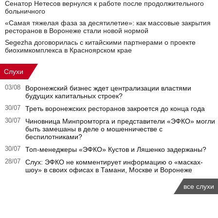
Сенатор Нетесов вернулся к работе после продолжительного
больничного
«Самая тяжелая фаза за десятилетие»: как массовые закрытия
ресторанов в Воронеже стали новой нормой
Segezha договорилась с китайскими партнерами о проекте
биохимкомплекса в Красноярском крае
Слухи
03/08
Воронежский бизнес ждет централизации властями
будущих капитальных строек?
30/07
Треть воронежских ресторанов закроется до конца года
30/07
Чиновница Минпромторга и представители «ЭФКО» могли
быть замешаны в деле о мошенничестве с
беспилотниками?
30/07
Топ-менеджеры «ЭФКО» Кустов и Ляшенко задержаны?
28/07
Слух: ЭФКО не комментирует информацию о «масках-
шоу» в своих офисах в Тамани, Москве и Воронеже
все слухи