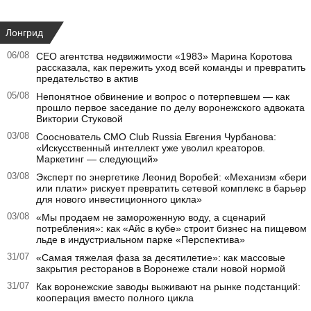
Лонгрид
06/08
CEO агентства недвижимости «1983» Марина Коротова
рассказала, как пережить уход всей команды и превратить
предательство в актив
05/08
Непонятное обвинение и вопрос о потерпевшем — как
прошло первое заседание по делу воронежского адвоката
Виктории Стуковой
03/08
Сооснователь CMO Club Russia Евгения Чурбанова:
«Искусственный интеллект уже уволил креаторов.
Маркетинг — следующий»
03/08
Эксперт по энергетике Леонид Воробей: «Механизм «бери
или плати» рискует превратить сетевой комплекс в барьер
для нового инвестиционного цикла»
03/08
«Мы продаем не замороженную воду, а сценарий
потребления»: как «Айс в кубе» строит бизнес на пищевом
льде в индустриальном парке «Перспектива»
31/07
«Самая тяжелая фаза за десятилетие»: как массовые
закрытия ресторанов в Воронеже стали новой нормой
31/07
Как воронежские заводы выживают на рынке подстанций:
кооперация вместо полного цикла