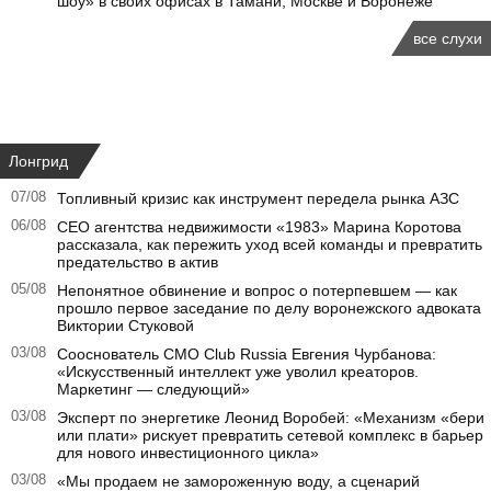
шоу» в своих офисах в Тамани, Москве и Воронеже
все слухи
Лонгрид
07/08
Топливный кризис как инструмент передела рынка АЗС
06/08
CEO агентства недвижимости «1983» Марина Коротова
рассказала, как пережить уход всей команды и превратить
предательство в актив
05/08
Непонятное обвинение и вопрос о потерпевшем — как
прошло первое заседание по делу воронежского адвоката
Виктории Стуковой
03/08
Сооснователь CMO Club Russia Евгения Чурбанова:
«Искусственный интеллект уже уволил креаторов.
Маркетинг — следующий»
03/08
Эксперт по энергетике Леонид Воробей: «Механизм «бери
или плати» рискует превратить сетевой комплекс в барьер
для нового инвестиционного цикла»
03/08
«Мы продаем не замороженную воду, а сценарий