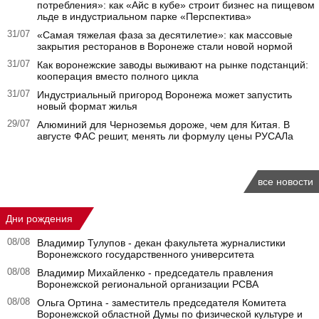
потребления»: как «Айс в кубе» строит бизнес на пищевом
льде в индустриальном парке «Перспектива»
31/07
«Самая тяжелая фаза за десятилетие»: как массовые
закрытия ресторанов в Воронеже стали новой нормой
31/07
Как воронежские заводы выживают на рынке подстанций:
кооперация вместо полного цикла
31/07
Индустриальный пригород Воронежа может запустить
новый формат жилья
29/07
Алюминий для Черноземья дороже, чем для Китая. В
августе ФАС решит, менять ли формулу цены РУСАЛа
все новости
Дни рождения
08/08
Владимир Тулупов - декан факультета журналистики
Воронежского государственного университета
08/08
Владимир Михайленко - председатель правления
Воронежской региональной организации РСВА
08/08
Ольга Ортина - заместитель председателя Комитета
Воронежской областной Думы по физической культуре и