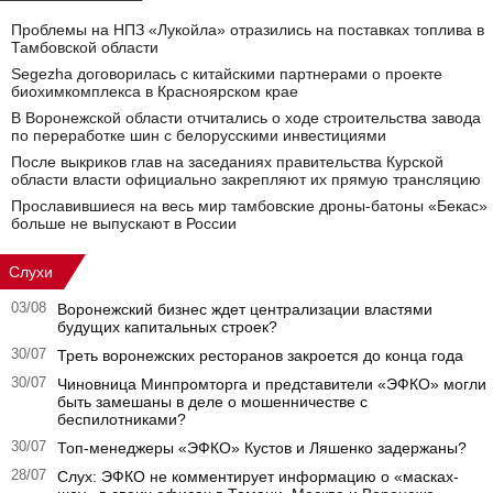
Проблемы на НПЗ «Лукойла» отразились на поставках топлива в
Тамбовской области
Segezha договорилась с китайскими партнерами о проекте
биохимкомплекса в Красноярском крае
В Воронежской области отчитались о ходе строительства завода
по переработке шин с белорусскими инвестициями
После выкриков глав на заседаниях правительства Курской
области власти официально закрепляют их прямую трансляцию
Прославившиеся на весь мир тамбовские дроны-батоны «Бекас»
больше не выпускают в России
Слухи
03/08
Воронежский бизнес ждет централизации властями
будущих капитальных строек?
30/07
Треть воронежских ресторанов закроется до конца года
30/07
Чиновница Минпромторга и представители «ЭФКО» могли
быть замешаны в деле о мошенничестве с
беспилотниками?
30/07
Топ-менеджеры «ЭФКО» Кустов и Ляшенко задержаны?
28/07
Слух: ЭФКО не комментирует информацию о «масках-