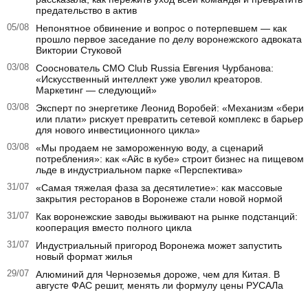
предательство в актив
05/08
Непонятное обвинение и вопрос о потерпевшем — как
прошло первое заседание по делу воронежского адвоката
Виктории Стуковой
03/08
Сооснователь CMO Club Russia Евгения Чурбанова:
«Искусственный интеллект уже уволил креаторов.
Маркетинг — следующий»
03/08
Эксперт по энергетике Леонид Воробей: «Механизм «бери
или плати» рискует превратить сетевой комплекс в барьер
для нового инвестиционного цикла»
03/08
«Мы продаем не замороженную воду, а сценарий
потребления»: как «Айс в кубе» строит бизнес на пищевом
льде в индустриальном парке «Перспектива»
31/07
«Самая тяжелая фаза за десятилетие»: как массовые
закрытия ресторанов в Воронеже стали новой нормой
31/07
Как воронежские заводы выживают на рынке подстанций:
кооперация вместо полного цикла
31/07
Индустриальный пригород Воронежа может запустить
новый формат жилья
29/07
Алюминий для Черноземья дороже, чем для Китая. В
августе ФАС решит, менять ли формулу цены РУСАЛа