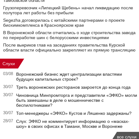
Тамбовской области
Грузоперевозчик «Липецкий Щебень» начал ликвидацию после
полутора лет работы без прибыли
Segezha договорилась с китайскими партнерами о проекте
биохимкомплекса в Красноярском крае
В Воронежской области отчитались о ходе строительства завода
по переработке шин с белорусскими инвестициями
После выкриков глав на заседаниях правительства Курской
области власти официально закрепляют их прямую трансляцию
Слухи
03/08
Воронежский бизнес ждет централизации властями
будущих капитальных строек?
30/07
Треть воронежских ресторанов закроется до конца года
30/07
Чиновница Минпромторга и представители «ЭФКО» могли
быть замешаны в деле о мошенничестве с
беспилотниками?
30/07
Топ-менеджеры «ЭФКО» Кустов и Ляшенко задержаны?
28/07
Слух: ЭФКО не комментирует информацию о «масках-
шоу» в своих офисах в Тамани, Москве и Воронеже
все слухи