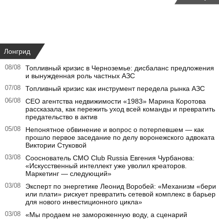
Лонгрид
08/08
Топливный кризис в Черноземье: дисбаланс предложения
и вынужденная роль частных АЗС
07/08
Топливный кризис как инструмент передела рынка АЗС
06/08
CEO агентства недвижимости «1983» Марина Коротова
рассказала, как пережить уход всей команды и превратить
предательство в актив
05/08
Непонятное обвинение и вопрос о потерпевшем — как
прошло первое заседание по делу воронежского адвоката
Виктории Стуковой
03/08
Сооснователь CMO Club Russia Евгения Чурбанова:
«Искусственный интеллект уже уволил креаторов.
Маркетинг — следующий»
03/08
Эксперт по энергетике Леонид Воробей: «Механизм «бери
или плати» рискует превратить сетевой комплекс в барьер
для нового инвестиционного цикла»
03/08
«Мы продаем не замороженную воду, а сценарий