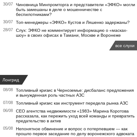
30/07
Чиновница Минпромторга и представители «ЭФКО» могли
быть замешаны в деле о мошенничестве с
беспилотниками?
30/07
Топ-менеджеры «ЭФКО» Кустов и Ляшенко задержаны?
28/07
Слух: ЭФКО не комментирует информацию о «масках-
шоу» в своих офисах в Тамани, Москве и Воронеже
все слухи
Лонгрид
08/08
Топливный кризис в Черноземье: дисбаланс предложения
и вынужденная роль частных АЗС
07/08
Топливный кризис как инструмент передела рынка АЗС
06/08
CEO агентства недвижимости «1983» Марина Коротова
рассказала, как пережить уход всей команды и превратить
предательство в актив
05/08
Непонятное обвинение и вопрос о потерпевшем — как
прошло первое заседание по делу воронежского адвоката