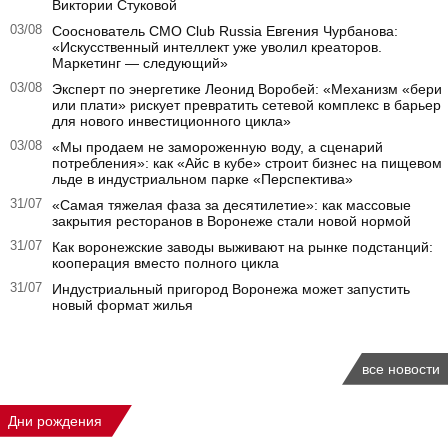
Виктории Стуковой
03/08
Сооснователь CMO Club Russia Евгения Чурбанова:
«Искусственный интеллект уже уволил креаторов.
Маркетинг — следующий»
03/08
Эксперт по энергетике Леонид Воробей: «Механизм «бери
или плати» рискует превратить сетевой комплекс в барьер
для нового инвестиционного цикла»
03/08
«Мы продаем не замороженную воду, а сценарий
потребления»: как «Айс в кубе» строит бизнес на пищевом
льде в индустриальном парке «Перспектива»
31/07
«Самая тяжелая фаза за десятилетие»: как массовые
закрытия ресторанов в Воронеже стали новой нормой
31/07
Как воронежские заводы выживают на рынке подстанций:
кооперация вместо полного цикла
31/07
Индустриальный пригород Воронежа может запустить
новый формат жилья
все новости
Дни рождения