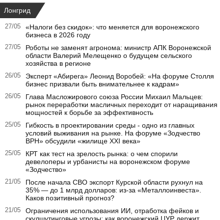
Лонгрид
27/05
«Налоги без скидок»: что меняется для воронежского
бизнеса в 2026 году
27/05
Роботы не заменят агронома: министр АПК Воронежской
области Валерий Мелещенко о будущем сельского
хозяйства в регионе
26/05
Эксперт «Абирега» Леонид Воробей: «На форуме Столля
бизнес призвали быть внимательнее к кадрам»
26/05
Глава Масложирового союза России Михаил Мальцев:
рынок переработки масличных переходит от наращивания
мощностей к борьбе за эффективность
25/05
Гибкость в проектировании среды - одно из главных
условий выживания на рынке. На форуме «Зодчество
ВРН» обсудили «жилище XXI века»
25/05
КРТ как тест на зрелость рынка: о чем спорили
девелоперы и урбанисты на воронежском форуме
«Зодчество»
21/05
После начала СВО экспорт Курской области рухнул на
35% — до 1 млрд долларов: из-за «Металлоинвеста».
Каков позитивный прогноз?
21/05
Ограничения использования ИИ, отработка фейков и
скулшутинговые угрозы: как воронежский ЦУР держит