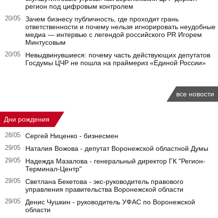
регион под цифровым контролем
20/05
Зачем бизнесу публичность, где проходит грань
ответственности и почему нельзя игнорировать неудобные
медиа — интервью с легендой российского PR Игорем
Минтусовым
20/05
Невыдвинувшиеся: почему часть действующих депутатов
Госдумы ЦЧР не пошла на праймериз «Единой России»
все новости
Дни рождения
28/05
Сергей Ниценко - бизнесмен
29/05
Наталия Вожова - депутат Воронежской областной Думы
29/05
Надежда Мазалова - генеральный директор ГК "Регион-
Терминал-Центр"
29/05
Светлана Бекетова - экс-руководитель правового
управления правительства Воронежской области
29/05
Денис Чушкин - руководитель УФАС по Воронежской
области