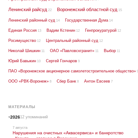
Ленинский райсуд
Воронежский областной суд
22
15
Ленинский районный суд
Государственная Дума
14
14
Единая Россия
Вадим Кстенин
Генпрокуратурой
13
12
12
Росимущество
Центральный районный суд
12
12
Николай Шишкин
ОАО «Павловскгранит»
Выбор
11
11
11
Юрий Бавыкин
Сергей Гончаров
10
9
ПАО «Воронежское акционерное самолетостроительное общество»
ООО «РВК-Воронеж»
Сбер Банк
Антон Евсеев
8
8
7
МАТЕРИАЛЫ
2026
12 упоминаний
7 августа
Нарушения на очистных «Аквасервиса» и банкротство