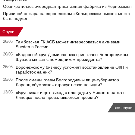
Обанкротилась очередная трикотажная фабрика из Черноземья
Причиной пожара на воронежском «Кольцовском рынке» может
быть поджог
Слухи
26/05
Тамбовская ГК АСБ может интересоваться активами
Sucden в России
26/05
«Кадровый круг Дюмина»: как врио главы Белгородчины
Шуваев связан с помощником президента?
26/05
Воронежскому бизнесу усложнят восстановление ОКН и
заработок на них?
15/05
После смены главы Белгородчины вице-губернатор
Лоренц «бумажно» страхует свои позиции?
13/05
«Брусника» ищет выход с площадки у Нижнего парка в
Липецке после провалившегося проекта?
все слухи