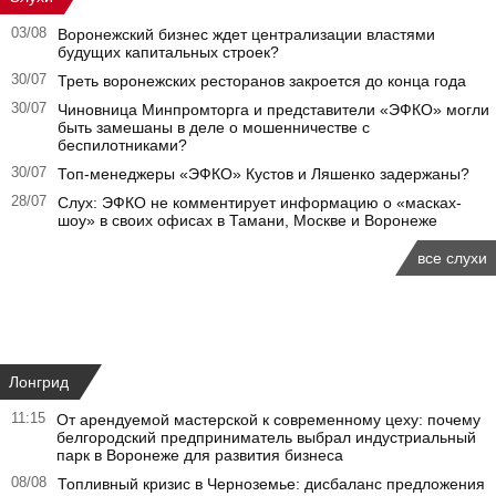
03/08
Воронежский бизнес ждет централизации властями
будущих капитальных строек?
30/07
Треть воронежских ресторанов закроется до конца года
30/07
Чиновница Минпромторга и представители «ЭФКО» могли
быть замешаны в деле о мошенничестве с
беспилотниками?
30/07
Топ-менеджеры «ЭФКО» Кустов и Ляшенко задержаны?
28/07
Слух: ЭФКО не комментирует информацию о «масках-
шоу» в своих офисах в Тамани, Москве и Воронеже
все слухи
Лонгрид
11:15
От арендуемой мастерской к современному цеху: почему
белгородский предприниматель выбрал индустриальный
парк в Воронеже для развития бизнеса
08/08
Топливный кризис в Черноземье: дисбаланс предложения