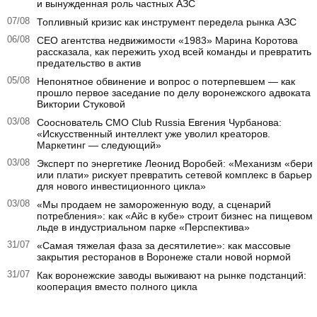
и вынужденная роль частных АЗС
07/08
Топливный кризис как инструмент передела рынка АЗС
06/08
CEO агентства недвижимости «1983» Марина Коротова
рассказала, как пережить уход всей команды и превратить
предательство в актив
05/08
Непонятное обвинение и вопрос о потерпевшем — как
прошло первое заседание по делу воронежского адвоката
Виктории Стуковой
03/08
Сооснователь CMO Club Russia Евгения Чурбанова:
«Искусственный интеллект уже уволил креаторов.
Маркетинг — следующий»
03/08
Эксперт по энергетике Леонид Воробей: «Механизм «бери
или плати» рискует превратить сетевой комплекс в барьер
для нового инвестиционного цикла»
03/08
«Мы продаем не замороженную воду, а сценарий
потребления»: как «Айс в кубе» строит бизнес на пищевом
льде в индустриальном парке «Перспектива»
31/07
«Самая тяжелая фаза за десятилетие»: как массовые
закрытия ресторанов в Воронеже стали новой нормой
31/07
Как воронежские заводы выживают на рынке подстанций:
кооперация вместо полного цикла