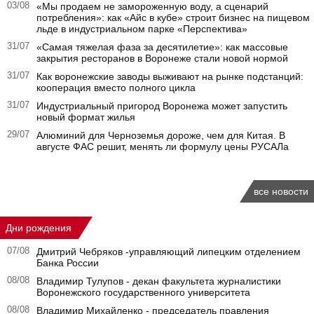
03/08
«Мы продаем не замороженную воду, а сценарий
потребления»: как «Айс в кубе» строит бизнес на пищевом
льде в индустриальном парке «Перспектива»
31/07
«Самая тяжелая фаза за десятилетие»: как массовые
закрытия ресторанов в Воронеже стали новой нормой
31/07
Как воронежские заводы выживают на рынке подстанций:
кооперация вместо полного цикла
31/07
Индустриальный пригород Воронежа может запустить
новый формат жилья
29/07
Алюминий для Черноземья дороже, чем для Китая. В
августе ФАС решит, менять ли формулу цены РУСАЛа
все новости
Дни рождения
07/08
Дмитрий Чебряков -управляющий липецким отделением
Банка России
08/08
Владимир Тулупов - декан факультета журналистики
Воронежского государственного университета
08/08
Владимир Михайленко - председатель правления