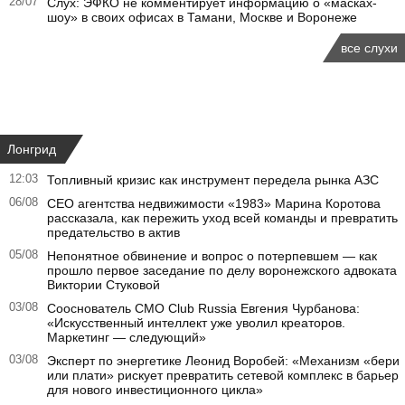
28/07
Слух: ЭФКО не комментирует информацию о «масках-
шоу» в своих офисах в Тамани, Москве и Воронеже
все слухи
Лонгрид
12:03
Топливный кризис как инструмент передела рынка АЗС
06/08
CEO агентства недвижимости «1983» Марина Коротова
рассказала, как пережить уход всей команды и превратить
предательство в актив
05/08
Непонятное обвинение и вопрос о потерпевшем — как
прошло первое заседание по делу воронежского адвоката
Виктории Стуковой
03/08
Сооснователь CMO Club Russia Евгения Чурбанова:
«Искусственный интеллект уже уволил креаторов.
Маркетинг — следующий»
03/08
Эксперт по энергетике Леонид Воробей: «Механизм «бери
или плати» рискует превратить сетевой комплекс в барьер
для нового инвестиционного цикла»