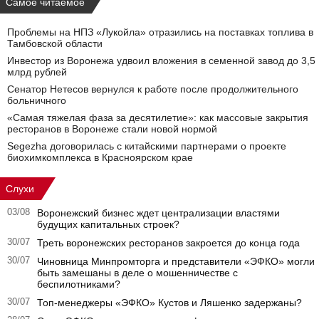
Самое читаемое
Проблемы на НПЗ «Лукойла» отразились на поставках топлива в
Тамбовской области
Инвестор из Воронежа удвоил вложения в семенной завод до 3,5
млрд рублей
Сенатор Нетесов вернулся к работе после продолжительного
больничного
«Самая тяжелая фаза за десятилетие»: как массовые закрытия
ресторанов в Воронеже стали новой нормой
Segezha договорилась с китайскими партнерами о проекте
биохимкомплекса в Красноярском крае
Слухи
03/08
Воронежский бизнес ждет централизации властями
будущих капитальных строек?
30/07
Треть воронежских ресторанов закроется до конца года
30/07
Чиновница Минпромторга и представители «ЭФКО» могли
быть замешаны в деле о мошенничестве с
беспилотниками?
30/07
Топ-менеджеры «ЭФКО» Кустов и Ляшенко задержаны?