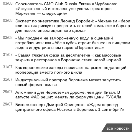
03/08
Сооснователь CMO Club Russia Евгения Чурбанова:
«Искусственный интеллект уже уволил креаторов.
Маркетинг — следующий»
03/08
Эксперт по энергетике Леонид Воробей: «Механизм «бери
или плати» рискует превратить сетевой комплекс в барьер
для нового инвестиционного цикла»
03/08
«Мы продаем не замороженную воду, а сценарий
потребления»: как «Айс в кубе» строит бизнес на пищевом
льде в индустриальном парке «Перспектива»
31/07
«Самая тяжелая фаза за десятилетие»: как массовые
закрытия ресторанов в Воронеже стали новой нормой
31/07
Как воронежские заводы выживают на рынке подстанций:
кооперация вместо полного цикла
31/07
Индустриальный пригород Воронежа может запустить
новый формат жилья
29/07
Алюминий для Черноземья дороже, чем для Китая. В
августе ФАС решит, менять ли формулу цены РУСАЛа
29/07
Бизнес-эксперт Дмитрий Орищенко: «Ждем переезд
центрального офиса Ростеха в Воронеж с 1 сентября?»
все новости