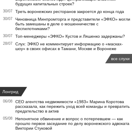
будущих капитальных строек?
30/07
Треть воронежских ресторанов закроется до конца года
30/07
Чиновница Минпромторга и представители «ЭФКО» могли
быть замешаны в деле о мошенничестве с
беспилотниками?
30/07
Топ-менеджеры «ЭФКО» Кустов и Ляшенко задержаны?
28/07
Слух: ЭФКО не комментирует информацию о «масках-
шоу» в своих офисах в Тамани, Москве и Воронеже
все слухи
Лонгрид
06/08
CEO агентства недвижимости «1983» Марина Коротова
рассказала, как пережить уход всей команды и превратить
предательство в актив
05/08
Непонятное обвинение и вопрос о потерпевшем — как
прошло первое заседание по делу воронежского адвоката
Виктории Стуковой