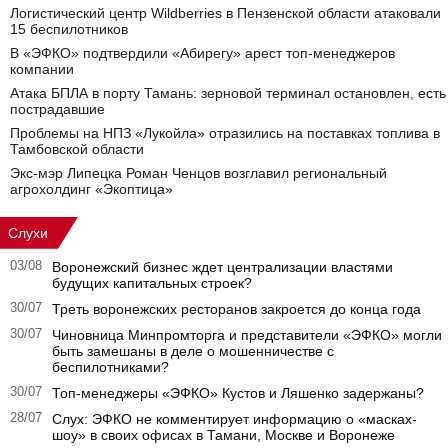
Логистический центр Wildberries в Пензенской области атаковали
15 беспилотников
В «ЭФКО» подтвердили «Абирегу» арест топ-менеджеров
компании
Атака БПЛА в порту Тамань: зерновой терминал остановлен, есть
пострадавшие
Проблемы на НПЗ «Лукойла» отразились на поставках топлива в
Тамбовской области
Экс-мэр Липецка Роман Ченцов возглавил региональный
агрохолдинг «Экоптица»
Слухи
03/08
Воронежский бизнес ждет централизации властями
будущих капитальных строек?
30/07
Треть воронежских ресторанов закроется до конца года
30/07
Чиновница Минпромторга и представители «ЭФКО» могли
быть замешаны в деле о мошенничестве с
беспилотниками?
30/07
Топ-менеджеры «ЭФКО» Кустов и Ляшенко задержаны?
28/07
Слух: ЭФКО не комментирует информацию о «масках-
шоу» в своих офисах в Тамани, Москве и Воронеже