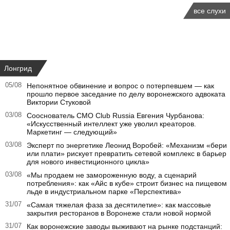
все слухи
Лонгрид
05/08
Непонятное обвинение и вопрос о потерпевшем — как
прошло первое заседание по делу воронежского адвоката
Виктории Стуковой
03/08
Сооснователь CMO Club Russia Евгения Чурбанова:
«Искусственный интеллект уже уволил креаторов.
Маркетинг — следующий»
03/08
Эксперт по энергетике Леонид Воробей: «Механизм «бери
или плати» рискует превратить сетевой комплекс в барьер
для нового инвестиционного цикла»
03/08
«Мы продаем не замороженную воду, а сценарий
потребления»: как «Айс в кубе» строит бизнес на пищевом
льде в индустриальном парке «Перспектива»
31/07
«Самая тяжелая фаза за десятилетие»: как массовые
закрытия ресторанов в Воронеже стали новой нормой
31/07
Как воронежские заводы выживают на рынке подстанций: