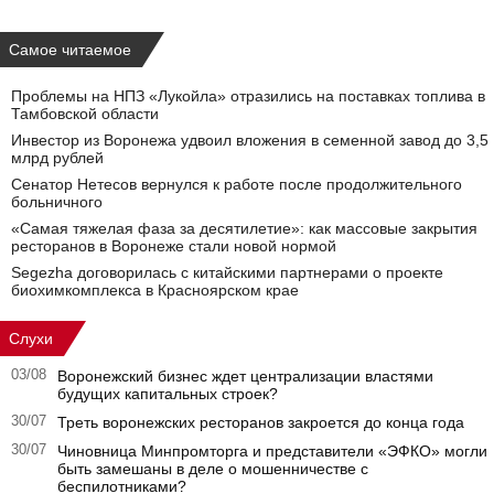
Самое читаемое
Проблемы на НПЗ «Лукойла» отразились на поставках топлива в
Тамбовской области
Инвестор из Воронежа удвоил вложения в семенной завод до 3,5
млрд рублей
Сенатор Нетесов вернулся к работе после продолжительного
больничного
«Самая тяжелая фаза за десятилетие»: как массовые закрытия
ресторанов в Воронеже стали новой нормой
Segezha договорилась с китайскими партнерами о проекте
биохимкомплекса в Красноярском крае
Слухи
03/08
Воронежский бизнес ждет централизации властями
будущих капитальных строек?
30/07
Треть воронежских ресторанов закроется до конца года
30/07
Чиновница Минпромторга и представители «ЭФКО» могли
быть замешаны в деле о мошенничестве с
беспилотниками?