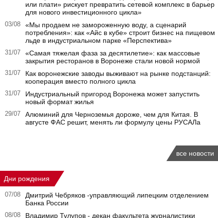
или плати» рискует превратить сетевой комплекс в барьер
для нового инвестиционного цикла»
03/08
«Мы продаем не замороженную воду, а сценарий
потребления»: как «Айс в кубе» строит бизнес на пищевом
льде в индустриальном парке «Перспектива»
31/07
«Самая тяжелая фаза за десятилетие»: как массовые
закрытия ресторанов в Воронеже стали новой нормой
31/07
Как воронежские заводы выживают на рынке подстанций:
кооперация вместо полного цикла
31/07
Индустриальный пригород Воронежа может запустить
новый формат жилья
29/07
Алюминий для Черноземья дороже, чем для Китая. В
августе ФАС решит, менять ли формулу цены РУСАЛа
все новости
Дни рождения
07/08
Дмитрий Чебряков -управляющий липецким отделением
Банка России
08/08
Владимир Тулупов - декан факультета журналистики