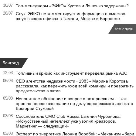
30/07
Топ-менеджеры «ЭФКО» Кустов и Ляшенко задержаны?
28/07
Слух: ЭФКО не комментирует информацию о «масках-
шоу» в своих офисах в Тамани, Москве и Воронеже
все слухи
Лонгрид
12:03
Топливный кризис как инструмент передела рынка АЗС
06/08
CEO агентства недвижимости «1983» Марина Коротова
рассказала, как пережить уход всей команды и превратить
предательство в актив
05/08
Непонятное обвинение и вопрос о потерпевшем — как
прошло первое заседание по делу воронежского адвоката
Виктории Стуковой
03/08
Сооснователь CMO Club Russia Евгения Чурбанова:
«Искусственный интеллект уже уволил креаторов.
Маркетинг — следующий»
03/08
Эксперт по энергетике Леонид Воробей: «Механизм «бери