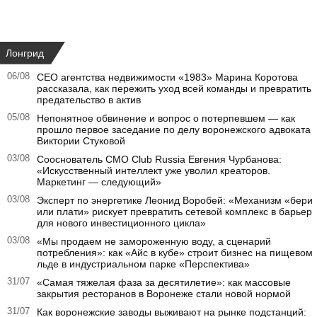
Лонгрид
06/08
CEO агентства недвижимости «1983» Марина Коротова
рассказала, как пережить уход всей команды и превратить
предательство в актив
05/08
Непонятное обвинение и вопрос о потерпевшем — как
прошло первое заседание по делу воронежского адвоката
Виктории Стуковой
03/08
Сооснователь CMO Club Russia Евгения Чурбанова:
«Искусственный интеллект уже уволил креаторов.
Маркетинг — следующий»
03/08
Эксперт по энергетике Леонид Воробей: «Механизм «бери
или плати» рискует превратить сетевой комплекс в барьер
для нового инвестиционного цикла»
03/08
«Мы продаем не замороженную воду, а сценарий
потребления»: как «Айс в кубе» строит бизнес на пищевом
льде в индустриальном парке «Перспектива»
31/07
«Самая тяжелая фаза за десятилетие»: как массовые
закрытия ресторанов в Воронеже стали новой нормой
31/07
Как воронежские заводы выживают на рынке подстанций: