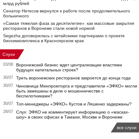
млрд рублей
Сенатор Нетесов вернулся к работе после продолжительного
больничного
«Самая тяжелая фаза за десятилетие»: как массовые закрытия
ресторанов в Воронеже стали новой нормой
Segezha договорилась с китайскими партнерами о проекте
биохимкомплекса в Красноярском крае
Слухи
03/08
Воронежский бизнес ждет централизации властями
будущих капитальных строек?
30/07
Треть воронежских ресторанов закроется до конца года
30/07
Чиновница Минпромторга и представители «ЭФКО» могли
быть замешаны в деле о мошенничестве с
беспилотниками?
30/07
Топ-менеджеры «ЭФКО» Кустов и Ляшенко задержаны?
28/07
Слух: ЭФКО не комментирует информацию о «масках-
шоу» в своих офисах в Тамани, Москве и Воронеже
все слухи