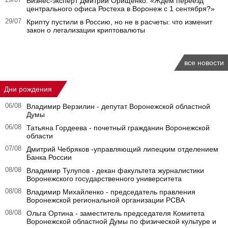
29/07
Бизнес-эксперт Дмитрий Орищенко: «Ждем переезд
центрального офиса Ростеха в Воронеж с 1 сентября?»
29/07
Крипту пустили в Россию, но не в расчеты: что изменит
закон о легализации криптовалюты
все новости
Дни рождения
06/08
Владимир Верзилин - депутат Воронежской областной
Думы
06/08
Татьяна Гордеева - почетный гражданин Воронежской
области
07/08
Дмитрий Чебряков -управляющий липецким отделением
Банка России
08/08
Владимир Тулупов - декан факультета журналистики
Воронежского государственного университета
08/08
Владимир Михайленко - председатель правления
Воронежской региональной организации РСВА
08/08
Ольга Ортина - заместитель председателя Комитета
Воронежской областной Думы по физической культуре и