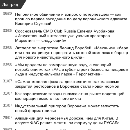
Лонгрид
05/08
Непонятное обвинение и вопрос о потерпевшем — как
прошло первое заседание по делу воронежского адвоката
Виктории Стуковой
03/08
Сооснователь CMO Club Russia Евгения Чурбанова:
«Искусственный интеллект уже уволил креаторов.
Маркетинг — следующий»
03/08
Эксперт по энергетике Леонид Воробей: «Механизм «бери
или плати» рискует превратить сетевой комплекс в барьер
для нового инвестиционного цикла»
03/08
«Мы продаем не замороженную воду, а сценарий
потребления»: как «Айс в кубе» строит бизнес на пищевом
льде в индустриальном парке «Перспектива»
31/07
«Самая тяжелая фаза за десятилетие»: как массовые
закрытия ресторанов в Воронеже стали новой нормой
31/07
Как воронежские заводы выживают на рынке подстанций:
кооперация вместо полного цикла
31/07
Индустриальный пригород Воронежа может запустить
новый формат жилья
29/07
Алюминий для Черноземья дороже, чем для Китая. В
августе ФАС решит, менять ли формулу цены РУСАЛа