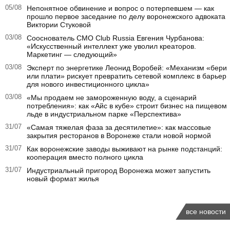
05/08
Непонятное обвинение и вопрос о потерпевшем — как
прошло первое заседание по делу воронежского адвоката
Виктории Стуковой
03/08
Сооснователь CMO Club Russia Евгения Чурбанова:
«Искусственный интеллект уже уволил креаторов.
Маркетинг — следующий»
03/08
Эксперт по энергетике Леонид Воробей: «Механизм «бери
или плати» рискует превратить сетевой комплекс в барьер
для нового инвестиционного цикла»
03/08
«Мы продаем не замороженную воду, а сценарий
потребления»: как «Айс в кубе» строит бизнес на пищевом
льде в индустриальном парке «Перспектива»
31/07
«Самая тяжелая фаза за десятилетие»: как массовые
закрытия ресторанов в Воронеже стали новой нормой
31/07
Как воронежские заводы выживают на рынке подстанций:
кооперация вместо полного цикла
31/07
Индустриальный пригород Воронежа может запустить
новый формат жилья
все новости