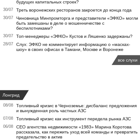
будущих капитальных строек?
30/07
Треть воронежских ресторанов закроется до конца года
30/07
Чиновница Минпромторга и представители «ЭФКО» могли
быть замешаны в деле о мошенничестве с
беспилотниками?
30/07
Топ-менеджеры «ЭФКО» Кустов и Ляшенко задержаны?
28/07
Слух: ЭФКО не комментирует информацию о «масках-
шоу» в своих офисах в Тамани, Москве и Воронеже
все слухи
Лонгрид
08/08
Топливный кризис в Черноземье: дисбаланс предложения
и вынужденная роль частных АЗС
07/08
Топливный кризис как инструмент передела рынка АЗС
06/08
CEO агентства недвижимости «1983» Марина Коротова
рассказала, как пережить уход всей команды и превратить
предательство в актив