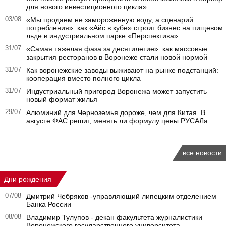
для нового инвестиционного цикла»
03/08
«Мы продаем не замороженную воду, а сценарий
потребления»: как «Айс в кубе» строит бизнес на пищевом
льде в индустриальном парке «Перспектива»
31/07
«Самая тяжелая фаза за десятилетие»: как массовые
закрытия ресторанов в Воронеже стали новой нормой
31/07
Как воронежские заводы выживают на рынке подстанций:
кооперация вместо полного цикла
31/07
Индустриальный пригород Воронежа может запустить
новый формат жилья
29/07
Алюминий для Черноземья дороже, чем для Китая. В
августе ФАС решит, менять ли формулу цены РУСАЛа
все новости
Дни рождения
07/08
Дмитрий Чебряков -управляющий липецким отделением
Банка России
08/08
Владимир Тулупов - декан факультета журналистики
Воронежского государственного университета