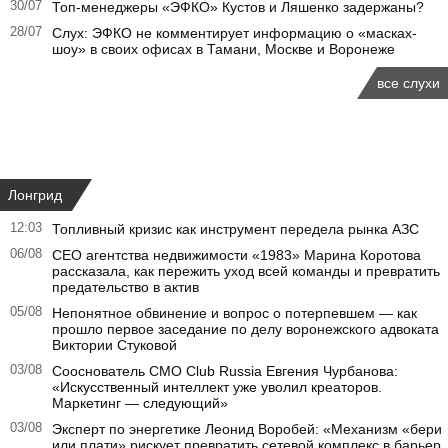
30/07
Топ-менеджеры «ЭФКО» Кустов и Ляшенко задержаны?
28/07
Слух: ЭФКО не комментирует информацию о «масках-
шоу» в своих офисах в Тамани, Москве и Воронеже
все слухи
Лонгрид
12:03
Топливный кризис как инструмент передела рынка АЗС
06/08
CEO агентства недвижимости «1983» Марина Коротова
рассказала, как пережить уход всей команды и превратить
предательство в актив
05/08
Непонятное обвинение и вопрос о потерпевшем — как
прошло первое заседание по делу воронежского адвоката
Виктории Стуковой
03/08
Сооснователь CMO Club Russia Евгения Чурбанова:
«Искусственный интеллект уже уволил креаторов.
Маркетинг — следующий»
03/08
Эксперт по энергетике Леонид Воробей: «Механизм «бери
или плати» рискует превратить сетевой комплекс в барьер