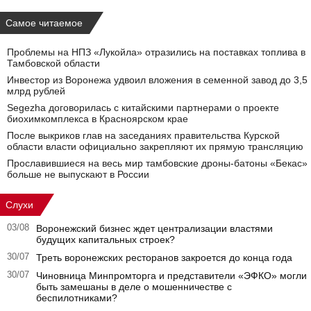
Самое читаемое
Проблемы на НПЗ «Лукойла» отразились на поставках топлива в
Тамбовской области
Инвестор из Воронежа удвоил вложения в семенной завод до 3,5
млрд рублей
Segezha договорилась с китайскими партнерами о проекте
биохимкомплекса в Красноярском крае
После выкриков глав на заседаниях правительства Курской
области власти официально закрепляют их прямую трансляцию
Прославившиеся на весь мир тамбовские дроны-батоны «Бекас»
больше не выпускают в России
Слухи
03/08
Воронежский бизнес ждет централизации властями
будущих капитальных строек?
30/07
Треть воронежских ресторанов закроется до конца года
30/07
Чиновница Минпромторга и представители «ЭФКО» могли
быть замешаны в деле о мошенничестве с
беспилотниками?