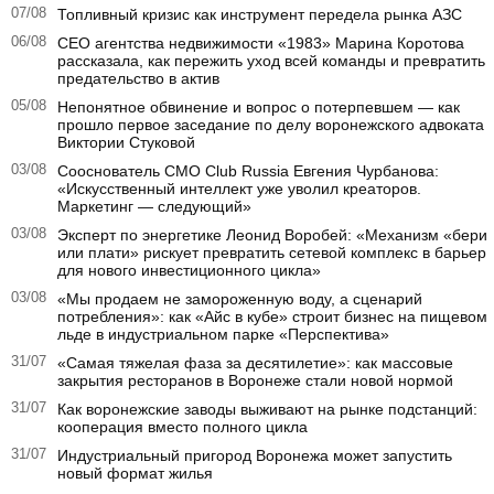
07/08
Топливный кризис как инструмент передела рынка АЗС
06/08
CEO агентства недвижимости «1983» Марина Коротова
рассказала, как пережить уход всей команды и превратить
предательство в актив
05/08
Непонятное обвинение и вопрос о потерпевшем — как
прошло первое заседание по делу воронежского адвоката
Виктории Стуковой
03/08
Сооснователь CMO Club Russia Евгения Чурбанова:
«Искусственный интеллект уже уволил креаторов.
Маркетинг — следующий»
03/08
Эксперт по энергетике Леонид Воробей: «Механизм «бери
или плати» рискует превратить сетевой комплекс в барьер
для нового инвестиционного цикла»
03/08
«Мы продаем не замороженную воду, а сценарий
потребления»: как «Айс в кубе» строит бизнес на пищевом
льде в индустриальном парке «Перспектива»
31/07
«Самая тяжелая фаза за десятилетие»: как массовые
закрытия ресторанов в Воронеже стали новой нормой
31/07
Как воронежские заводы выживают на рынке подстанций:
кооперация вместо полного цикла
31/07
Индустриальный пригород Воронежа может запустить
новый формат жилья