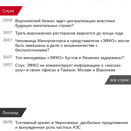
Слухи
03/08
Воронежский бизнес ждет централизации властями
будущих капитальных строек?
30/07
Треть воронежских ресторанов закроется до конца года
30/07
Чиновница Минпромторга и представители «ЭФКО» могли
быть замешаны в деле о мошенничестве с
беспилотниками?
30/07
Топ-менеджеры «ЭФКО» Кустов и Ляшенко задержаны?
28/07
Слух: ЭФКО не комментирует информацию о «масках-
шоу» в своих офисах в Тамани, Москве и Воронеже
все слухи
Лонгрид
08/08
Топливный кризис в Черноземье: дисбаланс предложения
и вынужденная роль частных АЗС