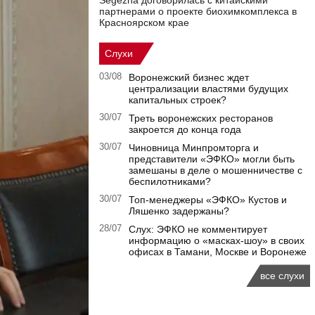
Segezha договорилась с китайскими
партнерами о проекте биохимкомплекса в
Красноярском крае
Слухи
03/08
Воронежский бизнес ждет
централизации властями будущих
капитальных строек?
30/07
Треть воронежских ресторанов
закроется до конца года
30/07
Чиновница Минпромторга и
представители «ЭФКО» могли быть
замешаны в деле о мошенничестве с
беспилотниками?
30/07
Топ-менеджеры «ЭФКО» Кустов и
Ляшенко задержаны?
28/07
Слух: ЭФКО не комментирует
информацию о «масках-шоу» в своих
офисах в Тамани, Москве и Воронеже
все слухи