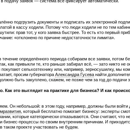
в подачу заявок — система всё фиксирует автоматически.
далённо подгрузить документы и подписать их электронной подп
платой в кассу ходили. Потому что люди ходили не по тем кабине
утили: прав тот, у кого заявка быстрее. То есть кто первый приб
ание: «отклонено по причине недостаточности лимита».
течение определённого периода собираем все заявки, потом б
ак, как привыкли те, кто раньше забирал всё, — зато никто не 
 покупают сельхозтехнику или, например, зерносушилку, мы к
ватает, просим губернатора
Александра Гусева
найти дополните
олжно быть закуплено, скажем, не позже чем за год до подачи з
. Как это выглядит на практике для бизнеса? И как происх
ем. Он небольшой: в этом году, например, должны были войти 
мразвития
, который бесплатно помогает бизнесу: эксперты смо
нии, которые категорически отказываются. Они считают, что не
ои бизнес-процессы по своим внутренним причинам. И приходит
 в таком проекте участвовать не будем.