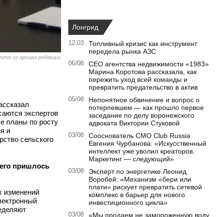
Лонгрид
12:03
Топливный кризис как инструмент
передела рынка АЗС
ото из архива редакции
06/08
CEO агентства недвижимости «1983»
Марина Коротова рассказала, как
пережить уход всей команды и
превратить предательство в актив
05/08
Непонятное обвинение и вопрос о
ассказал
потерпевшем — как прошло первое
саются экспертов
заседание по делу воронежского
е планы по росту
адвоката Виктории Стуковой
я и
03/08
Сооснователь CMO Club Russia
рство сельского
Евгения Чурбанова: «Искусственный
интеллект уже уволил креаторов.
Маркетинг — следующий»
чего пришлось
03/08
Эксперт по энергетике Леонид
Воробей: «Механизм «бери или
плати» рискует превратить сетевой
х изменений
комплекс в барьер для нового
лектронный
инвестиционного цикла»
ределяют
03/08
«Мы продаем не замороженную воду,