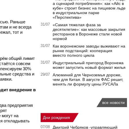
а сценарий потребления»: как «Айс в
кубе» строит бизнес на пищевом льде
в индустриальном парке
«Перспектива»
исью. Раньше
31/07
«Самая тяжелая фаза за
там и не всегда
десятилетие»: как массовые закрытия
ежал, тот и
ресторанов в Воронеже стали новой
нормой
31/07
Как воронежские заводы выживают на
рынке подстанций: кооперация
вместо полного цикла
ерём общий лимит
31/07
Индустриальный пригород Воронежа
остаётся совсем
может запустить новый формат жилья
омпенсируем 30%
льные средства и
29/07
Алюминий для Черноземья дороже,
аявки.
чем для Китая. В августе ФАС решит,
менять ли формулу цены РУСАЛа
одит внедрение в
все новости
два предприятия
трят
 могут на
Дни рождения
ся откладывать
07/08
Дмитрий Чебряков -управляющий