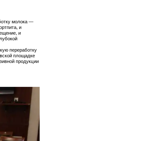
ботку молока —
ортпита, и
ещение, и
глубокой
окую переработку
евской площадке
юзивной продукции