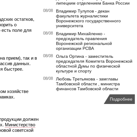
липецким отделением Банка России
08/08
Владимир Тулупов - декан
факультета журналистики
дских остатков,
Воронежского государственного
ворить о
университета
 есть поле для
08/08
Владимир Михайленко -
председатель правления
Воронежской региональной
организации РСВА
08/08
Ольга Ортина - заместитель
а прием), так и в
председателя Комитета Воронежской
массив данных.
областной Думы по физической
я быстрее.
культуре и спорту
08/08
Любовь Третьякова - замглавы
Тамбовской области , министра
финансов Тамбовской области
ком хозяйстве
рамках.
Подробнее
 продукции должен
ах.
Министерство
новой советской