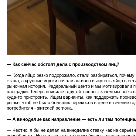
— Как сейчас обстоят дела с производством яиц?
— Когда яйцо резко подорожало, стали разбираться, почему 
стада, а крупные игроки начали активно выкупать яйцо в сет
рыночная история. Федеральный центр и мы мотивировали п
площадки. Теперь появился другой вопрос: зачем мы всё это
куда-то пристроить. Ищем варианты, как поддержать произво
рынке, чтоб не было больших перекосов в цене в течение го
потребителя - жителей региона.
— А виноделие как направление — есть ли там потенци
— Честно, я бы не делал на виноделие ставку как на серьёз
попробовать. Не считаю, что это прям бизнес-направление 