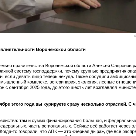
Ф
 влиятельности Воронежской области
ремьер правительства Воронежской области
Алексей Сапронов
р
рачной систему господдержки, почему крупные предприятия опа
, если девать яйцо теперь некуда. Также обсудили амбициозны
ромышленный комплекс, ветеринария, экология, лесные отношени
н с сентября 2025 года, до этого шесть лет возглавлял министе
бре этого года вы курируете сразу несколько отраслей. С 
озяйства: там и сумма финансирования большая, и федеральны
едеральных, часть региональных. Сейчас всё работает через э
 Когда-то говорили, что АПК — это «чёрная дыра», где всё расп