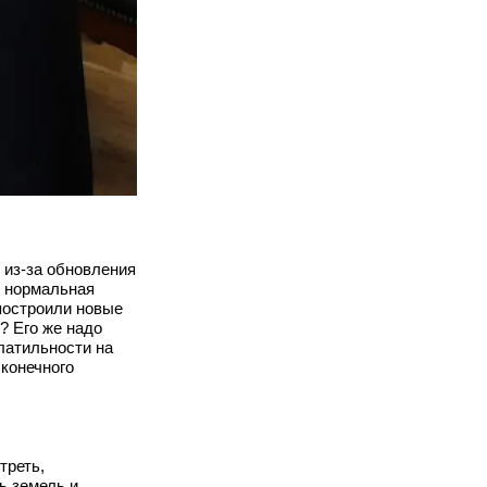
 из‑за обновления
и, нормальная
построили новые
? Его же надо
олатильности на
 конечного
треть,
ь земель и