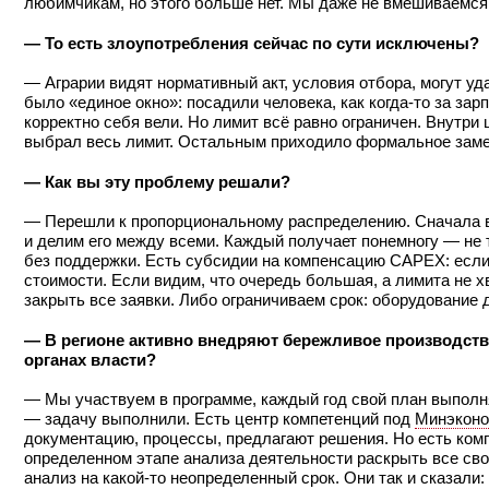
любимчикам, но этого больше нет. Мы даже не вмешиваемся 
— То есть злоупотребления сейчас по сути исключены?
— Аграрии видят нормативный акт, условия отбора, могут у
было «единое окно»: посадили человека, как когда-то за зар
корректно себя вели. Но лимит всё равно ограничен. Внутри ш
выбрал весь лимит. Остальным приходило формальное замеч
— Как вы эту проблему решали?
— Перешли к пропорциональному распределению. Сначала в 
и делим его между всеми. Каждый получает понемногу — не т
без поддержки. Есть субсидии на компенсацию CAPEX: если
стоимости. Если видим, что очередь большая, а лимита не х
закрыть все заявки. Либо ограничиваем срок: оборудование д
— В регионе активно внедряют бережливое производство
органах власти?
— Мы участвуем в программе, каждый год свой план выполня
— задачу выполнили. Есть центр компетенций под
Минэконо
документацию, процессы, предлагают решения. Но есть компа
определенном этапе анализа деятельности раскрыть все св
анализ на какой-то неопределенный срок. Они так и сказали: