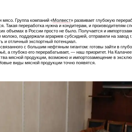
 мясо. Группа компаний «
Молвест
» развивает глубокую перера
ся. Такая переработка нужна и кондитерам, и производителям сп
аких объемах в России просто не было. Получается и импортозам
 молоко, поддержали аграриев субсидией, отправили на завод 
ть и отличный экспортный потенциал.
 связанного с большим нефтяным гигантом: готовы зайти в глуб
ьё, а глубоко его перерабатывает, — наш приоритет. На Калаче
ства мясной продукции, возможно и импортозамещение в экскл
 Новые виды мясной продукции точно появятся.