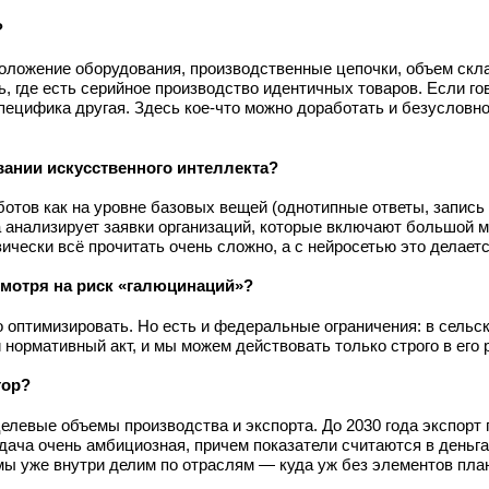
?
оложение оборудования, производственные цепочки, объем скла
, где есть серийное производство идентичных товаров. Если го
специфика другая. Здесь кое-что можно доработать и безусловно
вании искусственного интеллекта?
тов как на уровне базовых вещей (однотипные ответы, запись н
а анализирует заявки организаций, которые включают большой 
ески всё прочитать очень сложно, а с нейросетью это делаетс
есмотря на риск «галюцинаций»?
 оптимизировать. Но есть и федеральные ограничения: в сельс
нормативный акт, и мы можем действовать только строго в его 
тор?
елевые объемы производства и экспорта. До 2030 года экспорт
адача очень амбициозная, причем показатели считаются в деньг
мы уже внутри делим по отраслям — куда уж без элементов пла