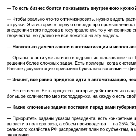
— То есть бизнес боится показывать внутреннюю кухню
— Чтобы реально что-то оптимизировать, нужно видеть расп
отгрузки. Эта история в первую очередь про промышленность
внедрении этого подхода в госуправлении, то у чиновников 
творчества, но далеко не всё ложится на эту модель.
— Насколько далеко зашли в автоматизации и использо
— Органы власти уже активно внедряют использование чат-бо
решении более сложных задач. Есть примеры, когда систем
Раньше документацию привозили буквально вагонами — физич
— Значит, всё равно придётся идти в автоматизацию, н
— Естественно. Есть процессы, которые действительно надо
большое количество мер господдержки, на каждую есть свой 
— Какие ключевые задачи поставил перед вами губерна
— Приоритеты заданы указом президента: есть конкретные ц
вырасти в полтора раза, а объем производства — на 25%. З
сельского хозяйства
РФ распределяет план по субъектам, а 
экономики.