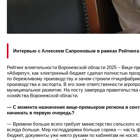
Интервью с Алексеем Сапроновым в рамках Рейтинга
Рейтинг влиятельности Воронежской области 2025 – Вице-п
«Абирегу», как электронный бюджет сделал полностью проз
по бережливому производству и зачем строили птицефабрики
производства и экспорта. В его зоне ответственности агроп
муниципальное развитие. На посту зампреда правительства о
хозяйства Воронежской области.
— С момента назначения вице-премьером региона в сентя
начинать в первую очередь?
— Времени больше всего требует министерство сельского х
всегда больше. Мер господдержки больше сорока — часть ф
бюджет, документы уже никто руками по кабинетам не носит.