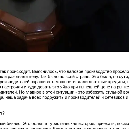
так происходит. Выяснилось, что валовое производство просело
ях и разогнали цену. Так было по всей стране. Это была, по сут
роизводителей наращивать мощности: дали льготные кредиты, 
 настроили и куда девать это яйцо при нынешней цене на рынке
дителей. Но главное в этой ситуации - это избежать сильной в
да, наша задача всех подружить и производителей и сетевиков и
ал?
ный бизнес. Это больше туристическая история: приехать, посмо
в классическом понимании. Климат потихоньку меняется, площад