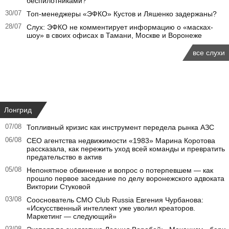
беспилотниками?
30/07
Топ-менеджеры «ЭФКО» Кустов и Ляшенко задержаны?
28/07
Слух: ЭФКО не комментирует информацию о «масках-
шоу» в своих офисах в Тамани, Москве и Воронеже
все слухи
Лонгрид
07/08
Топливный кризис как инструмент передела рынка АЗС
06/08
CEO агентства недвижимости «1983» Марина Коротова
рассказала, как пережить уход всей команды и превратить
предательство в актив
05/08
Непонятное обвинение и вопрос о потерпевшем — как
прошло первое заседание по делу воронежского адвоката
Виктории Стуковой
03/08
Сооснователь CMO Club Russia Евгения Чурбанова:
«Искусственный интеллект уже уволил креаторов.
Маркетинг — следующий»