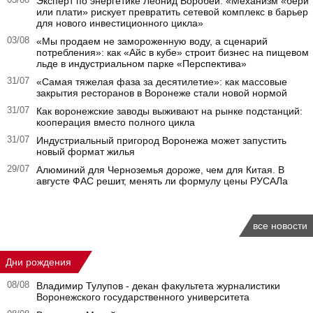
03/08
Эксперт по энергетике Леонид Воробей: «Механизм «бери
или плати» рискует превратить сетевой комплекс в барьер
для нового инвестиционного цикла»
03/08
«Мы продаем не замороженную воду, а сценарий
потребления»: как «Айс в кубе» строит бизнес на пищевом
льде в индустриальном парке «Перспектива»
31/07
«Самая тяжелая фаза за десятилетие»: как массовые
закрытия ресторанов в Воронеже стали новой нормой
31/07
Как воронежские заводы выживают на рынке подстанций:
кооперация вместо полного цикла
31/07
Индустриальный пригород Воронежа может запустить
новый формат жилья
29/07
Алюминий для Черноземья дороже, чем для Китая. В
августе ФАС решит, менять ли формулу цены РУСАЛа
все новости
Дни рождения
08/08
Владимир Тулупов - декан факультета журналистики
Воронежского государственного университета