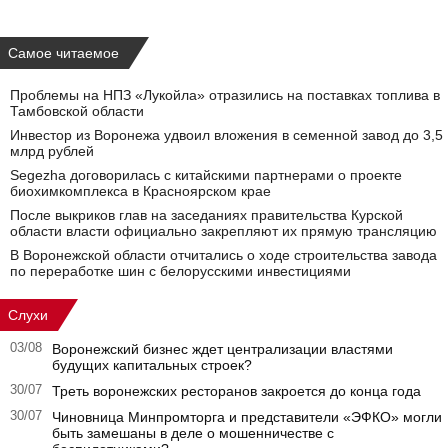
Самое читаемое
Проблемы на НПЗ «Лукойла» отразились на поставках топлива в
Тамбовской области
Инвестор из Воронежа удвоил вложения в семенной завод до 3,5
млрд рублей
Segezha договорилась с китайскими партнерами о проекте
биохимкомплекса в Красноярском крае
После выкриков глав на заседаниях правительства Курской
области власти официально закрепляют их прямую трансляцию
В Воронежской области отчитались о ходе строительства завода
по переработке шин с белорусскими инвестициями
Слухи
03/08
Воронежский бизнес ждет централизации властями
будущих капитальных строек?
30/07
Треть воронежских ресторанов закроется до конца года
30/07
Чиновница Минпромторга и представители «ЭФКО» могли
быть замешаны в деле о мошенничестве с