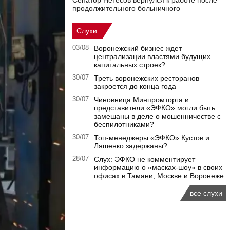
Сенатор Нетесов вернулся к работе после
продолжительного больничного
Слухи
03/08
Воронежский бизнес ждет
централизации властями будущих
капитальных строек?
30/07
Треть воронежских ресторанов
закроется до конца года
30/07
Чиновница Минпромторга и
представители «ЭФКО» могли быть
замешаны в деле о мошенничестве с
беспилотниками?
30/07
Топ-менеджеры «ЭФКО» Кустов и
Ляшенко задержаны?
28/07
Слух: ЭФКО не комментирует
информацию о «масках-шоу» в своих
офисах в Тамани, Москве и Воронеже
все слухи