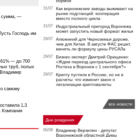
нормой
31/07
Как воронежские заводы выживают на
рынке подстанций: кооперация
я сумма, —
вместо полного цикла
31/07
Индустриальный пригород Воронежа
может запустить новый формат жилья
Пусть Господь им
29/07
Алюминий для Черноземья дороже,
чем для Китая. В августе ФАС решит,
менять ли формулу цены РУСАЛа
29/07
Бизнес-эксперт Дмитрий Орищенко:
а 61% — до 700
«Ждем переезд центрального офиса
ных труб, полых
Ростеха в Воронеж с 1 сентября?»
 Владимир
29/07
Крипту пустили в Россию, но не в
расчеты: что изменит закон о
легализации криптовалюты
ло самому
.
все новости
оставила 1,3
. Компания
Дни рождения
06/08
Владимир Верзилин - депутат
Воронежской областной Думы