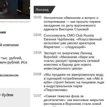
Лонгрид
05/08
Непонятное обвинение и вопрос о
потерпевшем — как прошло первое
скимонтажконструкции»
заседание по делу воронежского
адвоката Виктории Стуковой
ния
03/08
Сооснователь CMO Club Russia
Евгения Чурбанова: «Искусственный
интеллект уже уволил креаторов.
ой компании
Маркетинг — следующий»
03/08
Эксперт по энергетике Леонид
Воробей: «Механизм «бери или
 тыс. рублей,
плати» рискует превратить сетевой
 млн рублей. Иск
комплекс в барьер для нового
инвестиционного цикла»
03/08
«Мы продаем не замороженную воду,
о возможном
а сценарий потребления»: как «Айс в
кубе» строит бизнес на пищевом льде
в индустриальном парке
«Перспектива»
е будем
31/07
«Самая тяжелая фаза за
десятилетие»: как массовые закрытия
ресторанов в Воронеже стали новой