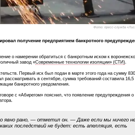
Фото: пресс-служба «Ли
ировал получение предприятием банкротного предупрежде
ение о намерении обратиться с банкротным иском к воронежск
толичный завод «
Современные технологии изоляции» (СТИ)
.
льств. Первый иск был подан в марте этого года на сумму 830
ал рассматривать в сентябре, сумма требований составила 16,5
икации банкротного уведомления.
говоре с «Абирегом» пояснил, что появление предупреждения 
атора.
то явно рано, — отметил он. — Даже если мы ничего н
каких последствий не будет: есть апелляция, есть