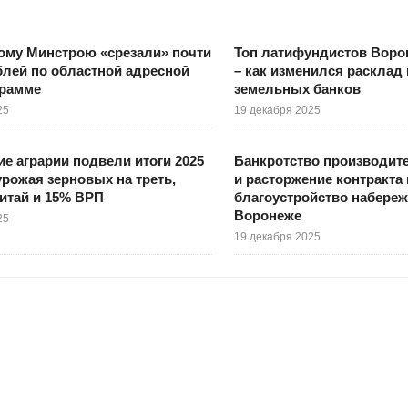
ому Минстрою «срезали» почти
Топ латифундистов Воро
блей по областной адресной
– как изменился расклад
грамме
земельных банков
25
19 декабря 2025
е аграрии подвели итоги 2025
Банкротство производите
 урожая зерновых на треть,
и расторжение контракта 
Китай и 15% ВРП
благоустройство набереж
Воронеже
25
19 декабря 2025