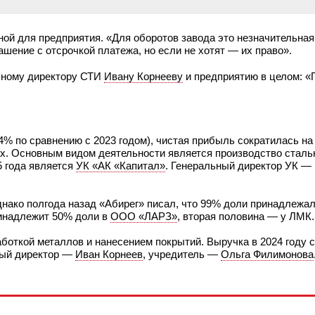
чной для предприятия. «Для оборотов завода это незначительна
шение с отсрочкой платежа, но если не хотят — их право».
ьному директору СТИ
Ивану Корнееву
и предприятию в целом: «
 4% по сравнению с 2023 годом), чистая прибыль сократилась н
ах. Основным видом деятельности является производство сталь
5 года является
УК «АК «Капитал»
. Генеральный директор УК —
нако полгода назад «Абирег» писал, что 99% доли принадлежа
ринадлежит 50% доли в
ООО «ЛАРЗ»
, вторая половина — у ЛМК
откой металлов и нанесением покрытий. Выручка в 2024 году с
ный директор —
Иван Корнеев
, учредитель —
Ольга Филимонова