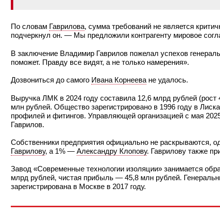
По словам
Гаврилова
, сумма требований не является крити
подчеркнул он. — Мы предложили контрагенту мировое согла
В заключение Владимир Гаврилов пожелал успехов генерал
поможет. Правду все видят, а не только намерения».
Дозвониться до самого
Ивана Корнеева
не удалось.
Выручка ЛМК в 2024 году составила 12,6 млрд рублей (рост
млн рублей. Общество зарегистрировано в 1996 году в Лиск
профилей и фитингов. Управляющей организацией с мая 202
Гаврилов.
Собственники предприятия официально не раскрываются, од
Гаврилову
, а 1% —
Александру Клопову
. Гаврилову также п
Завод «Современные технологии изоляции» занимается обраб
млрд рублей, чистая прибыль — 45,8 млн рублей. Генераль
зарегистрирована в Москве в 2017 году.