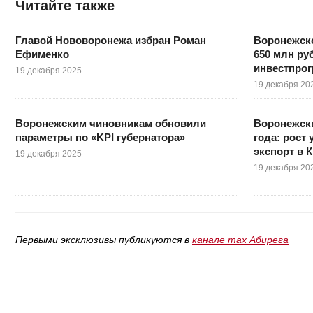
Читайте также
Главой Нововоронежа избран Роман
Воронежск
Ефименко
650 млн ру
инвестпро
19 декабря 2025
19 декабря 20
Воронежским чиновникам обновили
Воронежски
параметры по «KPI губернатора»
года: рост
экспорт в 
19 декабря 2025
19 декабря 20
Первыми эксклюзивы публикуются в
канале max Абирега