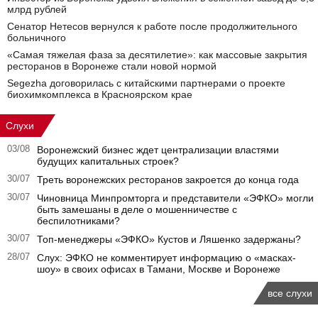
млрд рублей
Сенатор Нетесов вернулся к работе после продолжительного
больничного
«Самая тяжелая фаза за десятилетие»: как массовые закрытия
ресторанов в Воронеже стали новой нормой
Segezha договорилась с китайскими партнерами о проекте
биохимкомплекса в Красноярском крае
Слухи
03/08
Воронежский бизнес ждет централизации властями
будущих капитальных строек?
30/07
Треть воронежских ресторанов закроется до конца года
30/07
Чиновница Минпромторга и представители «ЭФКО» могли
быть замешаны в деле о мошенничестве с
беспилотниками?
30/07
Топ-менеджеры «ЭФКО» Кустов и Ляшенко задержаны?
28/07
Слух: ЭФКО не комментирует информацию о «масках-
шоу» в своих офисах в Тамани, Москве и Воронеже
все слухи