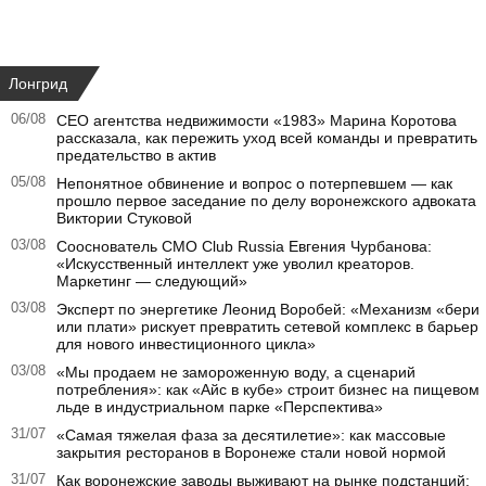
Лонгрид
06/08
CEO агентства недвижимости «1983» Марина Коротова
рассказала, как пережить уход всей команды и превратить
предательство в актив
05/08
Непонятное обвинение и вопрос о потерпевшем — как
прошло первое заседание по делу воронежского адвоката
Виктории Стуковой
03/08
Сооснователь CMO Club Russia Евгения Чурбанова:
«Искусственный интеллект уже уволил креаторов.
Маркетинг — следующий»
03/08
Эксперт по энергетике Леонид Воробей: «Механизм «бери
или плати» рискует превратить сетевой комплекс в барьер
для нового инвестиционного цикла»
03/08
«Мы продаем не замороженную воду, а сценарий
потребления»: как «Айс в кубе» строит бизнес на пищевом
льде в индустриальном парке «Перспектива»
31/07
«Самая тяжелая фаза за десятилетие»: как массовые
закрытия ресторанов в Воронеже стали новой нормой
31/07
Как воронежские заводы выживают на рынке подстанций: