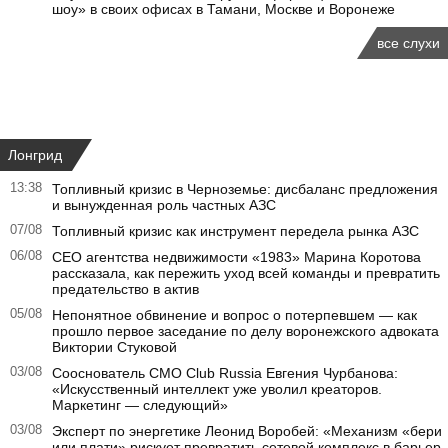
шоу» в своих офисах в Тамани, Москве и Воронеже
все слухи
Лонгрид
13:38
Топливный кризис в Черноземье: дисбаланс предложения
и вынужденная роль частных АЗС
07/08
Топливный кризис как инструмент передела рынка АЗС
06/08
CEO агентства недвижимости «1983» Марина Коротова
рассказала, как пережить уход всей команды и превратить
предательство в актив
05/08
Непонятное обвинение и вопрос о потерпевшем — как
прошло первое заседание по делу воронежского адвоката
Виктории Стуковой
03/08
Сооснователь CMO Club Russia Евгения Чурбанова:
«Искусственный интеллект уже уволил креаторов.
Маркетинг — следующий»
03/08
Эксперт по энергетике Леонид Воробей: «Механизм «бери
или плати» рискует превратить сетевой комплекс в барьер