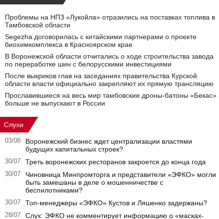
Проблемы на НПЗ «Лукойла» отразились на поставках топлива в
Тамбовской области
Segezha договорилась с китайскими партнерами о проекте
биохимкомплекса в Красноярском крае
В Воронежской области отчитались о ходе строительства завода
по переработке шин с белорусскими инвестициями
После выкриков глав на заседаниях правительства Курской
области власти официально закрепляют их прямую трансляцию
Прославившиеся на весь мир тамбовские дроны-батоны «Бекас»
больше не выпускают в России
Слухи
03/08
Воронежский бизнес ждет централизации властями
будущих капитальных строек?
30/07
Треть воронежских ресторанов закроется до конца года
30/07
Чиновница Минпромторга и представители «ЭФКО» могли
быть замешаны в деле о мошенничестве с
беспилотниками?
30/07
Топ-менеджеры «ЭФКО» Кустов и Ляшенко задержаны?
28/07
Слух: ЭФКО не комментирует информацию о «масках-