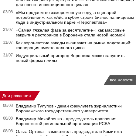
для нового инвестиционного цикла»
03/08
«Мы продаем не замороженную воду, а сценарий
потребления»: как «Айс в кубе» строит бизнес на пищевом
льде в индустриальном парке «Перспектива»
31/07
«Самая тяжелая фаза за десятилетие»: как массовые
закрытия ресторанов в Воронеже стали новой нормой
31/07
Как воронежские заводы выживают на рынке подстанций:
кооперация вместо полного цикла
31/07
Индустриальный пригород Воронежа может запустить
новый формат жилья
все новости
Дни рождения
08/08
Владимир Тулупов - декан факультета журналистики
Воронежского государственного университета
08/08
Владимир Михайленко - председатель правления
Воронежской региональной организации РСВА
08/08
Ольга Ортина - заместитель председателя Комитета