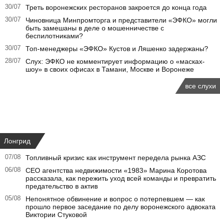
30/07
Треть воронежских ресторанов закроется до конца года
30/07
Чиновница Минпромторга и представители «ЭФКО» могли
быть замешаны в деле о мошенничестве с
беспилотниками?
30/07
Топ-менеджеры «ЭФКО» Кустов и Ляшенко задержаны?
28/07
Слух: ЭФКО не комментирует информацию о «масках-
шоу» в своих офисах в Тамани, Москве и Воронеже
все слухи
Лонгрид
07/08
Топливный кризис как инструмент передела рынка АЗС
06/08
CEO агентства недвижимости «1983» Марина Коротова
рассказала, как пережить уход всей команды и превратить
предательство в актив
05/08
Непонятное обвинение и вопрос о потерпевшем — как
прошло первое заседание по делу воронежского адвоката
Виктории Стуковой