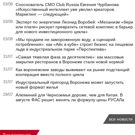
03/08
Сооснователь CMO Club Russia Евгения Чурбанова:
«Искусственный интеллект уже уволил креаторов.
Маркетинг — следующий»
03/08
Эксперт по энергетике Леонид Воробей: «Механизм «бери
или плати» рискует превратить сетевой комплекс в барьер
для нового инвестиционного цикла»
03/08
«Мы продаем не замороженную воду, а сценарий
потребления»: как «Айс в кубе» строит бизнес на пищевом
льде в индустриальном парке «Перспектива»
31/07
«Самая тяжелая фаза за десятилетие»: как массовые
закрытия ресторанов в Воронеже стали новой нормой
31/07
Как воронежские заводы выживают на рынке подстанций:
кооперация вместо полного цикла
31/07
Индустриальный пригород Воронежа может запустить
новый формат жилья
29/07
Алюминий для Черноземья дороже, чем для Китая. В
августе ФАС решит, менять ли формулу цены РУСАЛа
все новости
Дни рождения