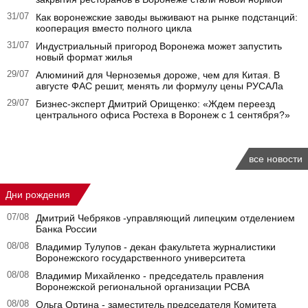
31/07
Как воронежские заводы выживают на рынке подстанций:
кооперация вместо полного цикла
31/07
Индустриальный пригород Воронежа может запустить
новый формат жилья
29/07
Алюминий для Черноземья дороже, чем для Китая. В
августе ФАС решит, менять ли формулу цены РУСАЛа
29/07
Бизнес-эксперт Дмитрий Орищенко: «Ждем переезд
центрального офиса Ростеха в Воронеж с 1 сентября?»
все новости
Дни рождения
07/08
Дмитрий Чебряков -управляющий липецким отделением
Банка России
08/08
Владимир Тулупов - декан факультета журналистики
Воронежского государственного университета
08/08
Владимир Михайленко - председатель правления
Воронежской региональной организации РСВА
08/08
Ольга Ортина - заместитель председателя Комитета