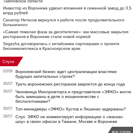
Тамбовской области
Инвестор из Воронежа удвоил вложения в семенной завод до 3,5
млрд рублей
Сенатор Нетесов вернулся к работе после продолжительного
больничного
«Самая тяжелая фаза за десятилетие»: как массовые закрытия
ресторанов в Воронеже стали новой нормой
Segezha договорилась с китайскими партнерами о проекте
биохимкомплекса в Красноярском крае
Слухи
03/08
Воронежский бизнес ждет централизации властями
будущих капитальных строек?
30/07
Треть воронежских ресторанов закроется до конца года
30/07
Чиновница Минпромторга и представители «ЭФКО» могли
быть замешаны в деле о мошенничестве с
беспилотниками?
30/07
Топ-менеджеры «ЭФКО» Кустов и Ляшенко задержаны?
28/07
Слух: ЭФКО не комментирует информацию о «масках-
шоу» в своих офисах в Тамани, Москве и Воронеже
все слухи