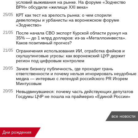
условий выживания на рынке. На форуме «Зодчество
ВРН» обсудили «жилище XXI века»
25/05
КРТ как тест на зрелость рынка: о чем спорили
девелоперы и урбанисты на воронежском форуме
«Зодчество»
21/05
После начала СВО экспорт Курской области рухнул на
35% — до 1 млрд долларов: из-за «Металлоинвеста».
Каков позитивный прогноз?
21/05
Ограничения использования ИИ, отработка фейков и
скулшутинговые угрозы: как воронежский ЦУР держит
регион под цифровым контролем
20/05
Зачем бизнесу публичность, где проходит грань
ответственности и почему нельзя игнорировать неудобные
медиа — интервью с легендой российского PR Игорем
Минтусовым
20/05
Невыдвинувшиеся: почему часть действующих депутатов
Госдумы ЦЧР не пошла на праймериз «Единой России»
все новости
Дни рождения