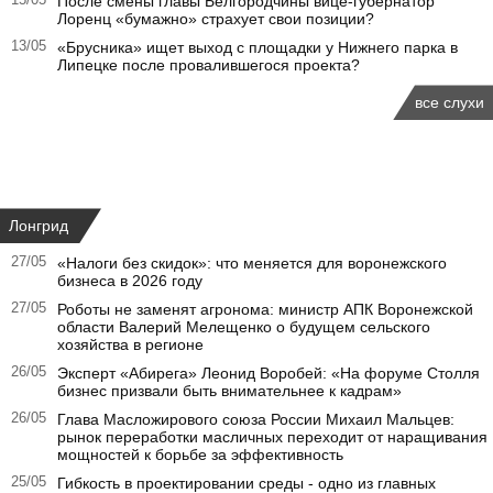
15/05
После смены главы Белгородчины вице-губернатор
Лоренц «бумажно» страхует свои позиции?
13/05
«Брусника» ищет выход с площадки у Нижнего парка в
Липецке после провалившегося проекта?
все слухи
Лонгрид
27/05
«Налоги без скидок»: что меняется для воронежского
бизнеса в 2026 году
27/05
Роботы не заменят агронома: министр АПК Воронежской
области Валерий Мелещенко о будущем сельского
хозяйства в регионе
26/05
Эксперт «Абирега» Леонид Воробей: «На форуме Столля
бизнес призвали быть внимательнее к кадрам»
26/05
Глава Масложирового союза России Михаил Мальцев:
рынок переработки масличных переходит от наращивания
мощностей к борьбе за эффективность
25/05
Гибкость в проектировании среды - одно из главных