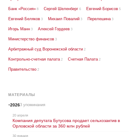
Банк «Россия»
Сергей Шеленберг
Евгений Борисов
8
6
5
Евгений Беляков
Михаил Повалий
Перелешина
3
3
3
Игорь Манн
Алексей Гордеев
3
3
Министерство финансов
3
Арбитражный суд Воронежской области
2
Контрольно-счетная палата
Счетная Палата
2
2
Правительство
2
МАТЕРИАЛЫ
2026
3 упоминания
20 апреля
Компания депутата Бутусова продает сельхозактив в
Орловской области за 360 млн рублей
30 января