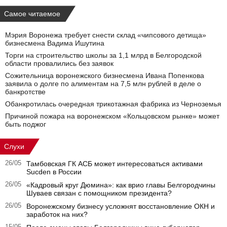
Самое читаемое
Мэрия Воронежа требует снести склад «чипсового детища»
бизнесмена Вадима Ишутина
Торги на строительство школы за 1,1 млрд в Белгородской
области провалились без заявок
Сожительница воронежского бизнесмена Ивана Попенкова
заявила о долге по алиментам на 7,5 млн рублей в деле о
банкротстве
Обанкротилась очередная трикотажная фабрика из Черноземья
Причиной пожара на воронежском «Кольцовском рынке» может
быть поджог
Слухи
26/05
Тамбовская ГК АСБ может интересоваться активами
Sucden в России
26/05
«Кадровый круг Дюмина»: как врио главы Белгородчины
Шуваев связан с помощником президента?
26/05
Воронежскому бизнесу усложнят восстановление ОКН и
заработок на них?