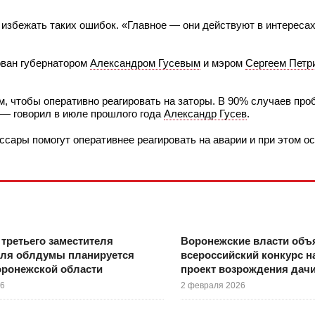
избежать таких ошибок. «Главное — они действуют в интересах 
ован губернатором
Александром Гусевым
и мэром
Сергеем Петр
м, чтобы оперативно реагировать на заторы. В 90% случаев про
 — говорил в июле прошлого года
Александр Гусев
.
сары помогут оперативнее реагировать на аварии и при этом о
третьего заместителя
Воронежские власти объ
еля облдумы планируется
всероссийский конкурс н
оронежской области
проект возрождения дач
26
2 февраля 2026