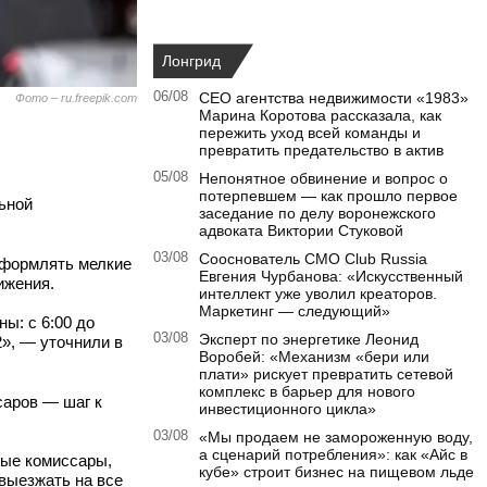
Лонгрид
06/08
CEO агентства недвижимости «1983»
Фото – ru.freepik.com
Марина Коротова рассказала, как
пережить уход всей команды и
превратить предательство в актив
05/08
Непонятное обвинение и вопрос о
потерпевшем — как прошло первое
ьной
заседание по делу воронежского
адвоката Виктории Стуковой
03/08
Сооснователь CMO Club Russia
оформлять мелкие
Евгения Чурбанова: «Искусственный
ижения.
интеллект уже уволил креаторов.
Маркетинг — следующий»
ы: с 6:00 до
03/08
Эксперт по энергетике Леонид
2», — уточнили в
Воробей: «Механизм «бери или
плати» рискует превратить сетевой
комплекс в барьер для нового
саров — шаг к
инвестиционного цикла»
03/08
«Мы продаем не замороженную воду,
а сценарий потребления»: как «Айс в
ные комиссары,
кубе» строит бизнес на пищевом льде
выезжать на все