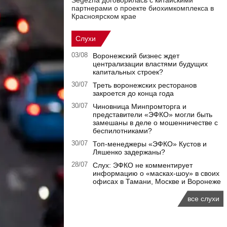
Segezha договорилась с китайскими
партнерами о проекте биохимкомплекса в
Красноярском крае
Слухи
03/08
Воронежский бизнес ждет
централизации властями будущих
капитальных строек?
30/07
Треть воронежских ресторанов
закроется до конца года
30/07
Чиновница Минпромторга и
представители «ЭФКО» могли быть
замешаны в деле о мошенничестве с
беспилотниками?
30/07
Топ-менеджеры «ЭФКО» Кустов и
Ляшенко задержаны?
28/07
Слух: ЭФКО не комментирует
информацию о «масках-шоу» в своих
офисах в Тамани, Москве и Воронеже
все слухи