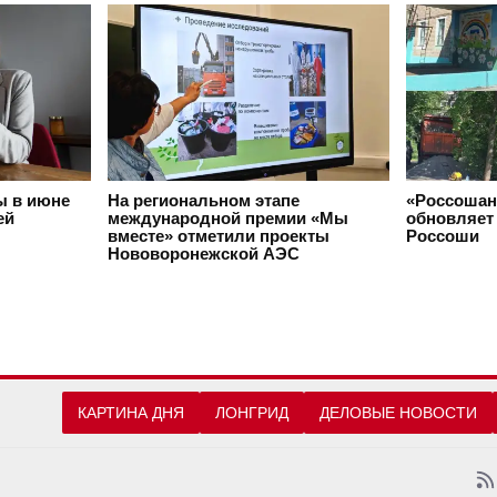
ы в июне
На региональном этапе
«Россошан
ей
международной премии «Мы
обновляет 
вместе» отметили проекты
Россоши
Нововоронежской АЭС
КАРТИНА ДНЯ
ЛОНГРИД
ДЕЛОВЫЕ НОВОСТИ