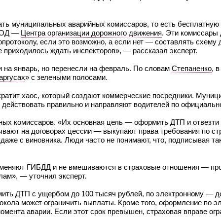
ать муниципальных аварийных комиссаров, то есть бесплатную 
 СОД —
Центра организации дорожного движения
. Эти комиссары
опротоколу, если это возможно, а если нет — составлять схему
е приходилось ждать инспекторов», — рассказал эксперт.
ли на январь, но перенесли на февраль. По словам
Степаненко
, 
аргусах
» с зелеными полосами.
сократит хаос, который создают коммерческие посредники. Муни
т действовать правильно и направляют водителей по официаль
тных комиссаров. «Их основная цель — оформить ДТП и отвезти 
тывают на договорах цессии — выкупают права требования по ст
даже с виновника. Люди часто не понимают, что, подписывая та
меняют ГИБДД и не вмешиваются в страховые отношения — пр
лам», — уточнил эксперт.
ить ДТП с ущербом до 100 тысяч рублей, по электронному — до
токола может ограничить выплаты. Кроме того, оформление по э
момента аварии. Если этот срок превышен, страховая вправе ог