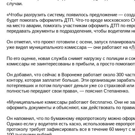
случаи.
«Чтобы разгрузить систему, появилось предложение — созд
будет помогать оформлять ДТП. Что-то вроде московского
на место аварии, помогать участникам оформить ДТП по евр
передавать документы в подразделения, чтобы водителям н
Он отметил, что проект готовили с осени, запуск планирова
уже видел муниципального комиссара — они работают на «
Л
По его оценке, новая служба снимет нагрузку с полиции и 
комиссары не заинтересованы в прибыли, а просто помогаю
Он добавил, что сейчас в Воронеже работает около 300 час
контору, которая заплатит больше. Эти организации зараба
потерпевших и потом получают деньги уже со страховой или 
полностью передают свои права», — пояснил Степаненко.
«Муниципальные комиссары работают бесплатно. Они не за
оформить документы и объясняют, как действовать по прави
Он напомнил, что по бумажному европротоколу можно оформ
Однако если у водителя есть каско, использование европро
протоколу требует зафиксировать все в течение 60 минут с 
100 тысячами рублей.