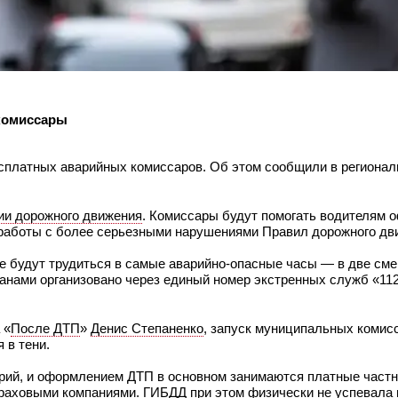
комиссары
сплатных аварийных комиссаров. Об этом сообщили в регионал
ии дорожного движения
. Комиссары будут помогать водителям 
 работы с более серьезными нарушениями Правил дорожного дв
 будут трудиться в самые аварийно-опасные часы — в две смен
жданами организовано через единый номер экстренных служб «11
 «
После ДТП
»
Денис Степаненко
, запуск муниципальных комис
я в тени.
варий, и оформлением ДТП в основном занимаются платные част
раховыми компаниями. ГИБДД при этом физически не успевала 