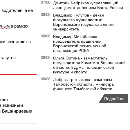
07/08
Дмитрий Чебряков -управляющий
липецким отделением Банка России
водителей, а не
08/08
Владимир Тулупов - декан
факультета журналистики
Воронежского государственного
иным
в рамках
университета
08/08
Владимир Михайленко -
председатель правления
бки возникают в
Воронежской региональной
организации РСВА
станутся
08/08
Ольга Ортина - заместитель
председателя Комитета Воронежской
областной Думы по физической
культуре и спорту
08/08
Любовь Третьякова - замглавы
Тамбовской области , министра
финансов Тамбовской области
Подробнее
явят
а эскизный
и Башкирцевых