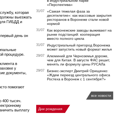
в индустриальном парке
«Перспектива»
31/07
«Самая тяжелая фаза за
службу, которая
десятилетие»: как массовые закрытия
 должны выезжать
ресторанов в Воронеже стали новой
 для ГИБДД и
нормой
31/07
Как воронежские заводы выживают на
рынке подстанций: кооперация
в первый день он
вместо полного цикла
31/07
Индустриальный пригород Воронежа
может запустить новый формат жилья
ципальные
ной процедуре.
29/07
Алюминий для Черноземья дороже,
чем для Китая. В августе ФАС решит,
клиента в
менять ли формулу цены РУСАЛа
раховке у
29/07
Бизнес-эксперт Дмитрий Орищенко:
кие документы,
«Ждем переезд центрального офиса
Ростеха в Воронеж с 1 сентября?»
осто помогают
все новости
 400 тысяч.
лектронному
Дни рождения
раничить выплату