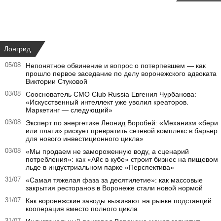
Лонгрид
05/08
Непонятное обвинение и вопрос о потерпевшем — как
прошло первое заседание по делу воронежского адвоката
Виктории Стуковой
03/08
Сооснователь CMO Club Russia Евгения Чурбанова:
«Искусственный интеллект уже уволил креаторов.
Маркетинг — следующий»
03/08
Эксперт по энергетике Леонид Воробей: «Механизм «бери
или плати» рискует превратить сетевой комплекс в барьер
для нового инвестиционного цикла»
03/08
«Мы продаем не замороженную воду, а сценарий
потребления»: как «Айс в кубе» строит бизнес на пищевом
льде в индустриальном парке «Перспектива»
31/07
«Самая тяжелая фаза за десятилетие»: как массовые
закрытия ресторанов в Воронеже стали новой нормой
31/07
Как воронежские заводы выживают на рынке подстанций:
кооперация вместо полного цикла