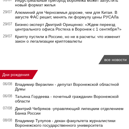
31/07
Индустриальный пригород Воронежа может запустить
новый формат жилья
29/07
Алюминий для Черноземья дороже, чем для Китая. В
августе ФАС решит, менять ли формулу цены РУСАЛа
29/07
Бизнес-эксперт Дмитрий Орищенко: «Ждем переезд
центрального офиса Ростеха в Воронеж с 1 сентября?»
29/07
Крипту пустили в Россию, но не в расчеты: что изменит
закон о легализации криптовалюты
все новости
Дни рождения
06/08
Владимир Верзилин - депутат Воронежской областной
Думы
06/08
Татьяна Гордеева - почетный гражданин Воронежской
области
07/08
Дмитрий Чебряков -управляющий липецким отделением
Банка России
08/08
Владимир Тулупов - декан факультета журналистики
Воронежского государственного университета