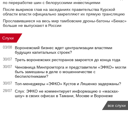
по переработке шин с белорусскими инвестициями
После выкриков глав на заседаниях правительства Курской
области власти официально закрепляют их прямую трансляцию
Прославившиеся на весь мир тамбовские дроны-батоны «Бекас»
больше не выпускают в России
Слухи
03/08
Воронежский бизнес ждет централизации властями
будущих капитальных строек?
30/07
Треть воронежских ресторанов закроется до конца года
30/07
Чиновница Минпромторга и представители «ЭФКО» могли
быть замешаны в деле о мошенничестве с
беспилотниками?
30/07
Топ-менеджеры «ЭФКО» Кустов и Ляшенко задержаны?
28/07
Слух: ЭФКО не комментирует информацию о «масках-
шоу» в своих офисах в Тамани, Москве и Воронеже
все слухи