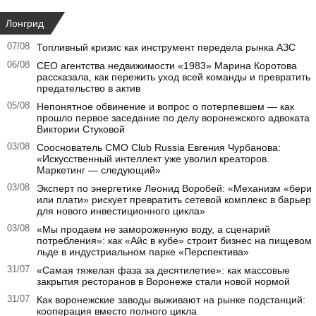
Лонгрид
07/08
Топливный кризис как инструмент передела рынка АЗС
06/08
CEO агентства недвижимости «1983» Марина Коротова
рассказала, как пережить уход всей команды и превратить
предательство в актив
05/08
Непонятное обвинение и вопрос о потерпевшем — как
прошло первое заседание по делу воронежского адвоката
Виктории Стуковой
03/08
Сооснователь CMO Club Russia Евгения Чурбанова:
«Искусственный интеллект уже уволил креаторов.
Маркетинг — следующий»
03/08
Эксперт по энергетике Леонид Воробей: «Механизм «бери
или плати» рискует превратить сетевой комплекс в барьер
для нового инвестиционного цикла»
03/08
«Мы продаем не замороженную воду, а сценарий
потребления»: как «Айс в кубе» строит бизнес на пищевом
льде в индустриальном парке «Перспектива»
31/07
«Самая тяжелая фаза за десятилетие»: как массовые
закрытия ресторанов в Воронеже стали новой нормой
31/07
Как воронежские заводы выживают на рынке подстанций:
кооперация вместо полного цикла