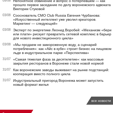
05/08
Непонятное обвинение и вопрос о потерпевшем — как
прошло первое заседание по делу воронежского адвоката
Виктории Стуковой
03/08
Сооснователь CMO Club Russia Евгения Чурбанова:
«Искусственный интеллект уже уволил креаторов.
Маркетинг — следующий»
03/08
Эксперт по энергетике Леонид Воробей: «Механизм «бери
или плати» рискует превратить сетевой комплекс в барьер
для нового инвестиционного цикла»
03/08
«Мы продаем не замороженную воду, а сценарий
потребления»: как «Айс в кубе» строит бизнес на пищевом
льде в индустриальном парке «Перспектива»
31/07
«Самая тяжелая фаза за десятилетие»: как массовые
закрытия ресторанов в Воронеже стали новой нормой
31/07
Как воронежские заводы выживают на рынке подстанций:
кооперация вместо полного цикла
31/07
Индустриальный пригород Воронежа может запустить
новый формат жилья
все новости