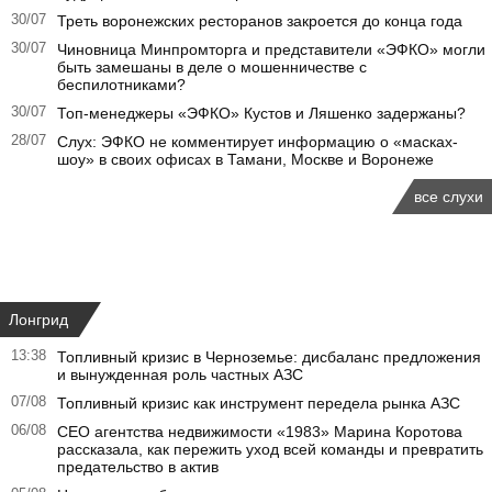
30/07
Треть воронежских ресторанов закроется до конца года
30/07
Чиновница Минпромторга и представители «ЭФКО» могли
быть замешаны в деле о мошенничестве с
беспилотниками?
30/07
Топ-менеджеры «ЭФКО» Кустов и Ляшенко задержаны?
28/07
Слух: ЭФКО не комментирует информацию о «масках-
шоу» в своих офисах в Тамани, Москве и Воронеже
все слухи
Лонгрид
13:38
Топливный кризис в Черноземье: дисбаланс предложения
и вынужденная роль частных АЗС
07/08
Топливный кризис как инструмент передела рынка АЗС
06/08
CEO агентства недвижимости «1983» Марина Коротова
рассказала, как пережить уход всей команды и превратить
предательство в актив