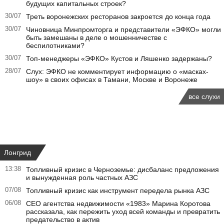
будущих капитальных строек?
30/07
Треть воронежских ресторанов закроется до конца года
30/07
Чиновница Минпромторга и представители «ЭФКО» могли
быть замешаны в деле о мошенничестве с
беспилотниками?
30/07
Топ-менеджеры «ЭФКО» Кустов и Ляшенко задержаны?
28/07
Слух: ЭФКО не комментирует информацию о «масках-
шоу» в своих офисах в Тамани, Москве и Воронеже
все слухи
Лонгрид
13:38
Топливный кризис в Черноземье: дисбаланс предложения
и вынужденная роль частных АЗС
07/08
Топливный кризис как инструмент передела рынка АЗС
06/08
CEO агентства недвижимости «1983» Марина Коротова
рассказала, как пережить уход всей команды и превратить
предательство в актив