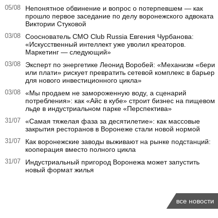
05/08
Непонятное обвинение и вопрос о потерпевшем — как
прошло первое заседание по делу воронежского адвоката
Виктории Стуковой
03/08
Сооснователь CMO Club Russia Евгения Чурбанова:
«Искусственный интеллект уже уволил креаторов.
Маркетинг — следующий»
03/08
Эксперт по энергетике Леонид Воробей: «Механизм «бери
или плати» рискует превратить сетевой комплекс в барьер
для нового инвестиционного цикла»
03/08
«Мы продаем не замороженную воду, а сценарий
потребления»: как «Айс в кубе» строит бизнес на пищевом
льде в индустриальном парке «Перспектива»
31/07
«Самая тяжелая фаза за десятилетие»: как массовые
закрытия ресторанов в Воронеже стали новой нормой
31/07
Как воронежские заводы выживают на рынке подстанций:
кооперация вместо полного цикла
31/07
Индустриальный пригород Воронежа может запустить
новый формат жилья
все новости