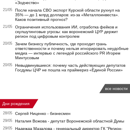
«Зодчество»
21/05
После начала СВО экспорт Курской области рухнул на
35% — до 1 млрд долларов: из-за «Металлоинвеста».
Каков позитивный прогноз?
21/05
Ограничения использования ИИ, отработка фейков и
скулшутинговые угрозы: как воронежский ЦУР держит
регион под цифровым контролем
20/05
Зачем бизнесу публичность, где проходит грань
ответственности и почему нельзя игнорировать неудобные
медиа — интервью с легендой российского PR Игорем
Минтусовым
20/05
Невыдвинувшиеся: почему часть действующих депутатов
Госдумы ЦЧР не пошла на праймериз «Единой России»
все новости
Дни рождения
28/05
Сергей Ниценко - бизнесмен
29/05
Наталия Вожова - депутат Воронежской областной Думы
29/05
Надежда Мазалова - генеральный директор ГК "Регион-