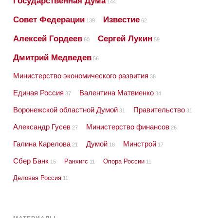
Государственная Дума
144
Совет Федерации
Известие
139
62
Алексей Гордеев
Сергей Лукин
60
59
Дмитрий Медведев
56
Министерство экономического развития
38
Единая Россия
Валентина Матвиенко
37
34
Воронежской областной Думой
Правительство
31
31
Александр Гусев
Министерство финансов
27
26
Галина Карелова
Думой
Минстрой
21
18
17
Сбер Банк
Ранхигс
Опора России
15
11
11
Деловая Россия
11