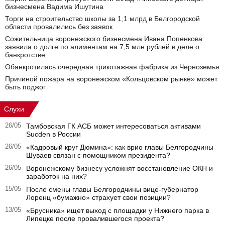
бизнесмена Вадима Ишутина
Торги на строительство школы за 1,1 млрд в Белгородской
области провалились без заявок
Сожительница воронежского бизнесмена Ивана Попенкова
заявила о долге по алиментам на 7,5 млн рублей в деле о
банкротстве
Обанкротилась очередная трикотажная фабрика из Черноземья
Причиной пожара на воронежском «Кольцовском рынке» может
быть поджог
Слухи
26/05
Тамбовская ГК АСБ может интересоваться активами
Sucden в России
26/05
«Кадровый круг Дюмина»: как врио главы Белгородчины
Шуваев связан с помощником президента?
26/05
Воронежскому бизнесу усложнят восстановление ОКН и
заработок на них?
15/05
После смены главы Белгородчины вице-губернатор
Лоренц «бумажно» страхует свои позиции?
13/05
«Брусника» ищет выход с площадки у Нижнего парка в
Липецке после провалившегося проекта?