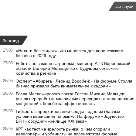
все слухи
Лонгрид
27/05
«Налоги без скидок»: что меняется для воронежского
бизнеса в 2026 году
27/05
Роботы не заменят агронома: министр АПК Воронежской
области Валерий Мелещенко о будущем сельского
хозяйства в регионе
26/05
Эксперт «Абирега» Леонид Воробей: «На форуме Столля
бизнес призвали быть внимательнее к кадрам»
26/05
Глава Масложирового союза России Михаил Мальцев:
рынок переработки масличных переходит от наращивания
мощностей к борьбе за эффективность
25/05
Гибкость в проектировании среды - одно из главных
условий выживания на рынке. На форуме «Зодчество
ВРН» обсудили «жилище XXI века»
25/05
КРТ как тест на зрелость рынка: о чем спорили
девелоперы и урбанисты на воронежском форуме