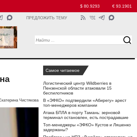
$ 80.9293
€ 93.1901
ПРЕДЛОЖИТЬ ТЕМУ
Самое читаемое
 на
Логистический центр Wildberries в
Пензенской области атаковали 15
беспилотников
В «ЭФКО» подтвердили «Абирегу» арест
Екатерина Чистякова
топ-менеджеров компании
Атака БПЛА в порту Тамань: зерновой
терминал остановлен, есть пострадавшие
Топ-менеджеры «ЭФКО» Кустов и Ляшенко
задержаны?