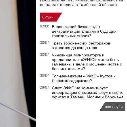
Проблемы на НПЗ «Лукойла» отразились на
поставках топлива в Тамбовской области
Слухи
03/08
Воронежский бизнес ждет
централизации властями будущих
капитальных строек?
30/07
Треть воронежских ресторанов
закроется до конца года
30/07
Чиновница Минпромторга и
представители «ЭФКО» могли быть
замешаны в деле о мошенничестве с
беспилотниками?
30/07
Топ-менеджеры «ЭФКО» Кустов и
Ляшенко задержаны?
28/07
Слух: ЭФКО не комментирует
информацию о «масках-шоу» в своих
офисах в Тамани, Москве и Воронеже
все слухи