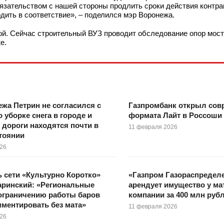
язательством с нашей стороны продлить сроки действия контрак
одить в соответствие», – поделился мэр Воронежа.
ой. Сейчас строительный ВУЗ проводит обследование опор моста
е.
жа Петрин не согласился с
Газпромбанк открыл со
 уборке снега в городе и
формата Лайт в Россоши
о дороги находятся почти в
11 февраля 2026
тоянии
026
 сети «Культурно Коротко»
«Газпром Газораспредел
аринский: «Региональные
арендует имущество у ма
ограничению работы баров
компании за 400 млн руб
ментировать без мата»
11 февраля 2026
026