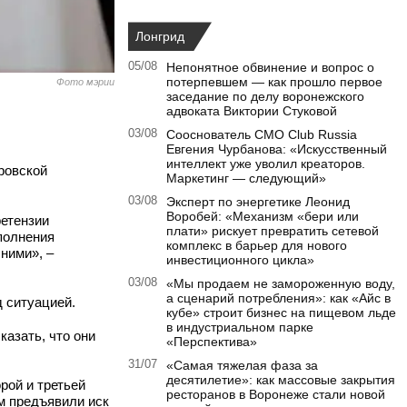
Лонгрид
05/08
Непонятное обвинение и вопрос о
потерпевшем — как прошло первое
Фото мэрии
заседание по делу воронежского
адвоката Виктории Стуковой
03/08
Сооснователь CMO Club Russia
Евгения Чурбанова: «Искусственный
интеллект уже уволил креаторов.
ровской
Маркетинг — следующий»
03/08
Эксперт по энергетике Леонид
Воробей: «Механизм «бери или
ретензии
плати» рискует превратить сетевой
полнения
комплекс в барьер для нового
ними», –
инвестиционного цикла»
03/08
«Мы продаем не замороженную воду,
а сценарий потребления»: как «Айс в
д ситуацией.
кубе» строит бизнес на пищевом льде
в индустриальном парке
сказать, что они
«Перспектива»
31/07
«Самая тяжелая фаза за
десятилетие»: как массовые закрытия
рой и третьей
ресторанов в Воронеже стали новой
ам предъявили иск