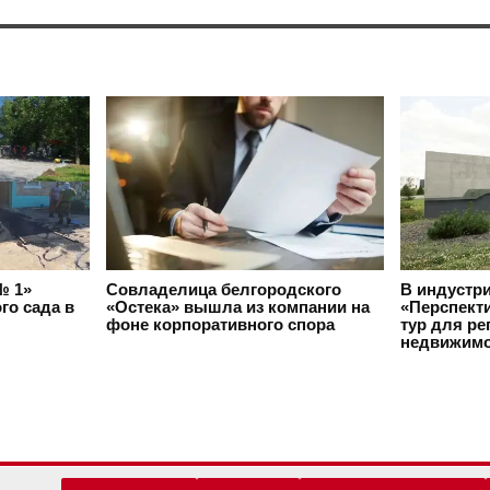
№ 1»
Совладелица белгородского
В индустр
го сада в
«Остека» вышла из компании на
«Перспект
фоне корпоративного спора
тур для ре
недвижимо