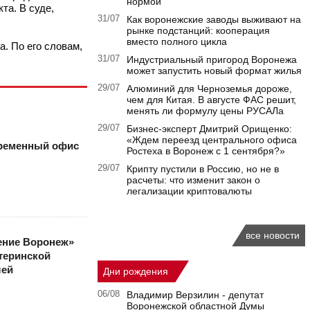
нормой
та. В суде,
31/07
Как воронежские заводы выживают на
рынке подстанций: кооперация
вместо полного цикла
. По его словам,
31/07
Индустриальный пригород Воронежа
может запустить новый формат жилья
29/07
Алюминий для Черноземья дороже,
чем для Китая. В августе ФАС решит,
менять ли формулу цены РУСАЛа
29/07
Бизнес-эксперт Дмитрий Орищенко:
«Ждем переезд центрального офиса
временный офис
Ростеха в Воронеж с 1 сентября?»
29/07
Крипту пустили в Россию, но не в
расчеты: что изменит закон о
легализации криптовалюты
все новости
ение Воронеж»
теринской
лей
Дни рождения
06/08
Владимир Верзилин - депутат
Воронежской областной Думы