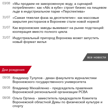
03/08
«Мы продаем не замороженную воду, а сценарий
потребления»: как «Айс в кубе» строит бизнес на пищевом
льде в индустриальном парке «Перспектива»
31/07
«Самая тяжелая фаза за десятилетие»: как массовые
закрытия ресторанов в Воронеже стали новой нормой
31/07
Как воронежские заводы выживают на рынке подстанций:
кооперация вместо полного цикла
31/07
Индустриальный пригород Воронежа может запустить
новый формат жилья
все новости
Дни рождения
08/08
Владимир Тулупов - декан факультета журналистики
Воронежского государственного университета
08/08
Владимир Михайленко - председатель правления
Воронежской региональной организации РСВА
08/08
Ольга Ортина - заместитель председателя Комитета
Воронежской областной Думы по физической культуре и
спорту