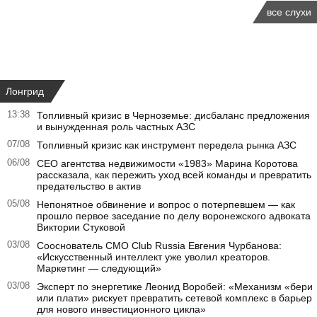
все слухи
Лонгрид
13:38
Топливный кризис в Черноземье: дисбаланс предложения
и вынужденная роль частных АЗС
07/08
Топливный кризис как инструмент передела рынка АЗС
06/08
CEO агентства недвижимости «1983» Марина Коротова
рассказала, как пережить уход всей команды и превратить
предательство в актив
05/08
Непонятное обвинение и вопрос о потерпевшем — как
прошло первое заседание по делу воронежского адвоката
Виктории Стуковой
03/08
Сооснователь CMO Club Russia Евгения Чурбанова:
«Искусственный интеллект уже уволил креаторов.
Маркетинг — следующий»
03/08
Эксперт по энергетике Леонид Воробей: «Механизм «бери
или плати» рискует превратить сетевой комплекс в барьер
для нового инвестиционного цикла»