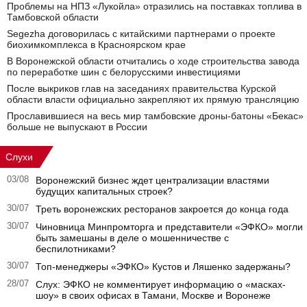
Проблемы на НПЗ «Лукойла» отразились на поставках топлива в
Тамбовской области
Segezha договорилась с китайскими партнерами о проекте
биохимкомплекса в Красноярском крае
В Воронежской области отчитались о ходе строительства завода
по переработке шин с белорусскими инвестициями
После выкриков глав на заседаниях правительства Курской
области власти официально закрепляют их прямую трансляцию
Прославившиеся на весь мир тамбовские дроны-батоны «Бекас»
больше не выпускают в России
Слухи
03/08
Воронежский бизнес ждет централизации властями
будущих капитальных строек?
30/07
Треть воронежских ресторанов закроется до конца года
30/07
Чиновница Минпромторга и представители «ЭФКО» могли
быть замешаны в деле о мошенничестве с
беспилотниками?
30/07
Топ-менеджеры «ЭФКО» Кустов и Ляшенко задержаны?
28/07
Слух: ЭФКО не комментирует информацию о «масках-
шоу» в своих офисах в Тамани, Москве и Воронеже