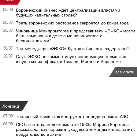
03/08
Воронежский бизнес ждет централизации властями
будущих капитальных строек?
30/07
Треть воронежских ресторанов закроется до конца года
30/07
Чиновница Минпромторга и представители «ЭФКО» могли
быть замешаны в деле о мошенничестве с
беспилотниками?
30/07
Топ-менеджеры «ЭФКО» Кустов и Ляшенко задержаны?
28/07
Слух: ЭФКО не комментирует информацию о «масках-
шоу» в своих офисах в Тамани, Москве и Воронеже
все слухи
Лонгрид
07/08
Топливный кризис как инструмент передела рынка АЗС
06/08
CEO агентства недвижимости «1983» Марина Коротова
рассказала, как пережить уход всей команды и превратить
предательство в актив