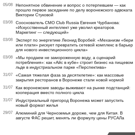
05/08
Непонятное обвинение и вопрос о потерпевшем — как
прошло первое заседание по делу воронежского адвоката
Виктории Стуковой
03/08
Сооснователь CMO Club Russia Евгения Чурбанова:
«Искусственный интеллект уже уволил креаторов.
Маркетинг — следующий»
03/08
Эксперт по энергетике Леонид Воробей: «Механизм «бери
или плати» рискует превратить сетевой комплекс в барьер
для нового инвестиционного цикла»
03/08
«Мы продаем не замороженную воду, а сценарий
потребления»: как «Айс в кубе» строит бизнес на пищевом
льде в индустриальном парке «Перспектива»
31/07
«Самая тяжелая фаза за десятилетие»: как массовые
закрытия ресторанов в Воронеже стали новой нормой
31/07
Как воронежские заводы выживают на рынке подстанций:
кооперация вместо полного цикла
31/07
Индустриальный пригород Воронежа может запустить
новый формат жилья
29/07
Алюминий для Черноземья дороже, чем для Китая. В
августе ФАС решит, менять ли формулу цены РУСАЛа