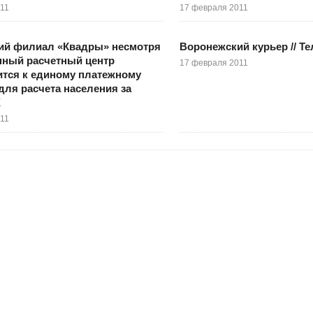
011
17 февраля 2011
ий филиал «Квадры» несмотря
Воронежский курьер // Т
нный расчетный центр
17 февраля 2011
тся к единому платежному
для расчета населения за
Х
011