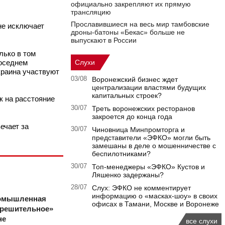
официально закрепляют их прямую
трансляцию
Прославившиеся на весь мир тамбовские
не исключает
дроны-батоны «Бекас» больше не
выпускают в России
лько в том
соседнем
Слухи
краина участвуют
03/08
Воронежский бизнес ждет
централизации властями будущих
капитальных строек?
к на расстояние
30/07
Треть воронежских ресторанов
закроется до конца года
ечает за
30/07
Чиновница Минпромторга и
представители «ЭФКО» могли быть
замешаны в деле о мошенничестве с
беспилотниками?
30/07
Топ-менеджеры «ЭФКО» Кустов и
Ляшенко задержаны?
28/07
Слух: ЭФКО не комментирует
информацию о «масках-шоу» в своих
ромышленная
офисах в Тамани, Москве и Воронеже
зрешительное»
не
все слухи