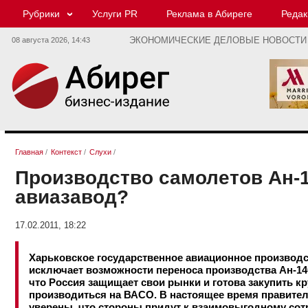
Рубрики
Услуги PR
Реклама в Абиреге
Редак
08 августа 2026,
14:43
ЭКОНОМИЧЕСКИЕ ДЕЛОВЫЕ НОВОСТИ
Главная
/
Контекст
/
Слухи
/
Производство самолетов Ан-1
авиазавод?
17.02.2011, 18:22
Харьковское государственное авиационное производ
исключает возможности переноса производства Ан-14
что Россия защищает свои рынки и готова закупить к
производиться на ВАСО. В настоящее время правител
уверены, что стороны придут к взаимовыгодному сот