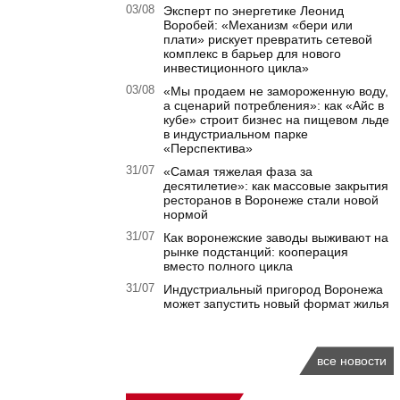
03/08
Эксперт по энергетике Леонид
Воробей: «Механизм «бери или
плати» рискует превратить сетевой
комплекс в барьер для нового
инвестиционного цикла»
03/08
«Мы продаем не замороженную воду,
а сценарий потребления»: как «Айс в
кубе» строит бизнес на пищевом льде
в индустриальном парке
«Перспектива»
31/07
«Самая тяжелая фаза за
десятилетие»: как массовые закрытия
ресторанов в Воронеже стали новой
нормой
31/07
Как воронежские заводы выживают на
рынке подстанций: кооперация
вместо полного цикла
31/07
Индустриальный пригород Воронежа
может запустить новый формат жилья
все новости