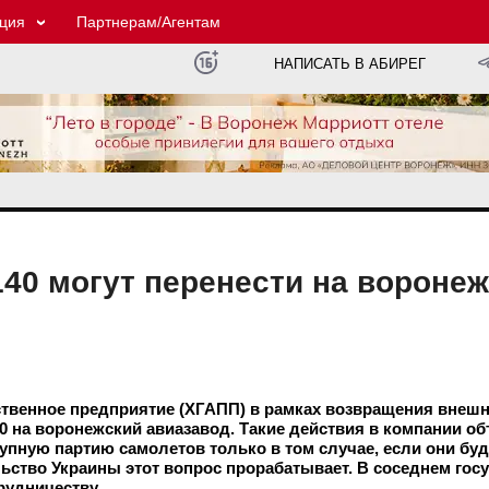
ция
Партнерам/Агентам
НАПИСАТЬ В АБИРЕГ
40 могут перенести на вороне
ственное предприятие (ХГАПП) в рамках возвращения внеш
0 на воронежский авиазавод. Такие действия в компании об
рупную партию самолетов только в том случае, если они буд
ьство Украины этот вопрос прорабатывает. В соседнем гос
рудничеству.