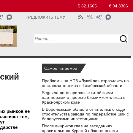
$ 82.1665
€ 94.8366
ПРЕДЛОЖИТЬ ТЕМУ
Самое читаемое
жский
Проблемы на НПЗ «Лукойла» отразились на
поставках топлива в Тамбовской области
Segezha договорилась с китайскими
партнерами о проекте биохимкомплекса в
Красноярском крае
В Воронежской области отчитались о ходе
них рынков не
строительства завода по переработке шин с
ъясняют тем,
белорусскими инвестициями
ут
После выкриков глав на заседаниях
ударстве
правительства Курской области власти