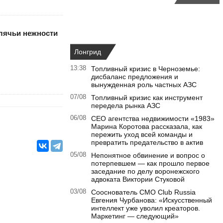
елячьи нежности
Лонгрид
13:38
Топливный кризис в Черноземье:
дисбаланс предложения и
вынужденная роль частных АЗС
07/08
Топливный кризис как инструмент
передела рынка АЗС
06/08
CEO агентства недвижимости «1983»
Марина Коротова рассказала, как
пережить уход всей команды и
превратить предательство в актив
05/08
Непонятное обвинение и вопрос о
потерпевшем — как прошло первое
заседание по делу воронежского
адвоката Виктории Стуковой
03/08
Сооснователь CMO Club Russia
Евгения Чурбанова: «Искусственный
интеллект уже уволил креаторов.
Маркетинг — следующий»