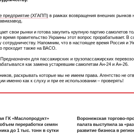
е предприятие (ХГАПП)
в рамках возвращения внешних рынков 
авиазавод.
ает свои рынки и готова закупить крупную партию самолетов то
е время правительство Украины этот вопрос прорабатывает. В 
у сотрудничеству. Напомним, что в настоящее время Россия и У
го проходит также на ВАСО.
 Предназначен для пассажирских и грузопассажирских перевозо
азрабатывался как замена устаревшим самолетам Ан-24 и Ан-26.
ников, раскрывать которые мы не имеем права. Агентство не отв
и именно как к слуху и при ее использовании – проверять!
ая ГК «Маслопродукт»
Воронежская торгово-п
объем переработки семян
палата выступила за «ра
ика до 1 тыс. тонн в сутки
развитие бизнеса в регио