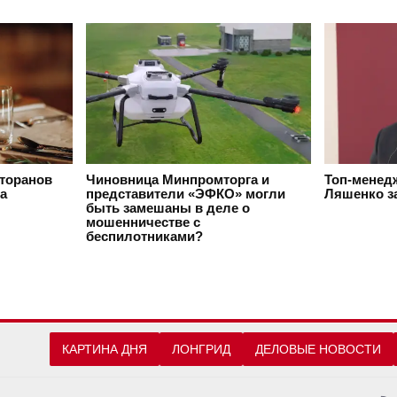
сторанов
Чиновница Минпромторга и
Топ-менед
да
представители «ЭФКО» могли
Ляшенко з
быть замешаны в деле о
мошенничестве с
беспилотниками?
КАРТИНА ДНЯ
ЛОНГРИД
ДЕЛОВЫЕ НОВОСТИ