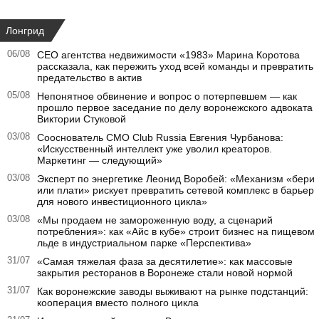
Лонгрид
06/08
CEO агентства недвижимости «1983» Марина Коротова
рассказала, как пережить уход всей команды и превратить
предательство в актив
05/08
Непонятное обвинение и вопрос о потерпевшем — как
прошло первое заседание по делу воронежского адвоката
Виктории Стуковой
03/08
Сооснователь CMO Club Russia Евгения Чурбанова:
«Искусственный интеллект уже уволил креаторов.
Маркетинг — следующий»
03/08
Эксперт по энергетике Леонид Воробей: «Механизм «бери
или плати» рискует превратить сетевой комплекс в барьер
для нового инвестиционного цикла»
03/08
«Мы продаем не замороженную воду, а сценарий
потребления»: как «Айс в кубе» строит бизнес на пищевом
льде в индустриальном парке «Перспектива»
31/07
«Самая тяжелая фаза за десятилетие»: как массовые
закрытия ресторанов в Воронеже стали новой нормой
31/07
Как воронежские заводы выживают на рынке подстанций:
кооперация вместо полного цикла