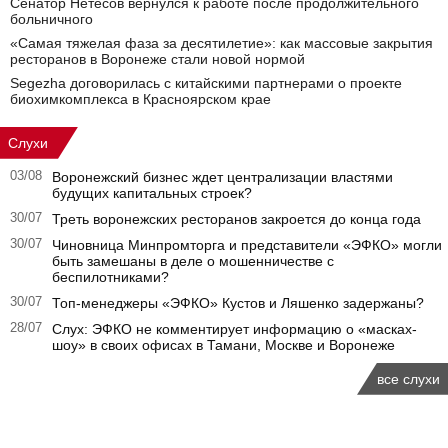
Сенатор Нетесов вернулся к работе после продолжительного
больничного
«Самая тяжелая фаза за десятилетие»: как массовые закрытия
ресторанов в Воронеже стали новой нормой
Segezha договорилась с китайскими партнерами о проекте
биохимкомплекса в Красноярском крае
Слухи
03/08
Воронежский бизнес ждет централизации властями
будущих капитальных строек?
30/07
Треть воронежских ресторанов закроется до конца года
30/07
Чиновница Минпромторга и представители «ЭФКО» могли
быть замешаны в деле о мошенничестве с
беспилотниками?
30/07
Топ-менеджеры «ЭФКО» Кустов и Ляшенко задержаны?
28/07
Слух: ЭФКО не комментирует информацию о «масках-
шоу» в своих офисах в Тамани, Москве и Воронеже
все слухи