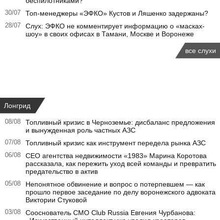
беспилотниками?
30/07
Топ-менеджеры «ЭФКО» Кустов и Ляшенко задержаны?
28/07
Слух: ЭФКО не комментирует информацию о «масках-
шоу» в своих офисах в Тамани, Москве и Воронеже
все слухи
Лонгрид
08/08
Топливный кризис в Черноземье: дисбаланс предложения
и вынужденная роль частных АЗС
07/08
Топливный кризис как инструмент передела рынка АЗС
06/08
CEO агентства недвижимости «1983» Марина Коротова
рассказала, как пережить уход всей команды и превратить
предательство в актив
05/08
Непонятное обвинение и вопрос о потерпевшем — как
прошло первое заседание по делу воронежского адвоката
Виктории Стуковой
03/08
Сооснователь CMO Club Russia Евгения Чурбанова: