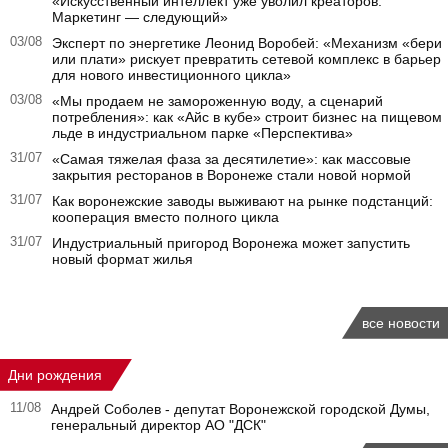
«Искусственный интеллект уже уволил креаторов.
Маркетинг — следующий»
03/08
Эксперт по энергетике Леонид Воробей: «Механизм «бери
или плати» рискует превратить сетевой комплекс в барьер
для нового инвестиционного цикла»
03/08
«Мы продаем не замороженную воду, а сценарий
потребления»: как «Айс в кубе» строит бизнес на пищевом
льде в индустриальном парке «Перспектива»
31/07
«Самая тяжелая фаза за десятилетие»: как массовые
закрытия ресторанов в Воронеже стали новой нормой
31/07
Как воронежские заводы выживают на рынке подстанций:
кооперация вместо полного цикла
31/07
Индустриальный пригород Воронежа может запустить
новый формат жилья
все новости
Дни рождения
11/08
Андрей Соболев - депутат Воронежской городской Думы,
генеральный директор АО "ДСК"