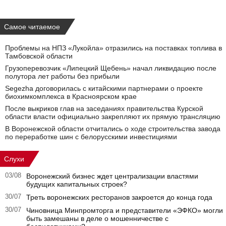
Самое читаемое
Проблемы на НПЗ «Лукойла» отразились на поставках топлива в
Тамбовской области
Грузоперевозчик «Липецкий Щебень» начал ликвидацию после
полутора лет работы без прибыли
Segezha договорилась с китайскими партнерами о проекте
биохимкомплекса в Красноярском крае
После выкриков глав на заседаниях правительства Курской
области власти официально закрепляют их прямую трансляцию
В Воронежской области отчитались о ходе строительства завода
по переработке шин с белорусскими инвестициями
Слухи
03/08
Воронежский бизнес ждет централизации властями
будущих капитальных строек?
30/07
Треть воронежских ресторанов закроется до конца года
30/07
Чиновница Минпромторга и представители «ЭФКО» могли
быть замешаны в деле о мошенничестве с