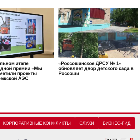
альном этапе
«Россошанское ДРСУ № 1»
дной премии «Мы
обновляет двор детского сада в
тметили проекты
Россоши
ежской АЭС
КОРПОРАТИВНЫЕ КОНФЛИКТЫ
СЛУХИ
БИЗНЕС-ГИД