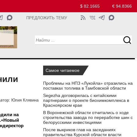
$ 82.1665
€ 94.8366
ПРЕДЛОЖИТЬ ТЕМУ
Самое читаемое
чили
Проблемы на НПЗ «Лукойла» отразились на
поставках топлива в Тамбовской области
Segezha договорилась с китайскими
партнерами о проекте биохимкомплекса в
втор:
Юлия Клявина
Красноярском крае
В Воронежской области отчитались о ходе
рдили на
строительства завода по переработке шин с
».«Новый
белорусскими инвестициями
ендиректор
После выкриков глав на заседаниях
правительства Курской области власти