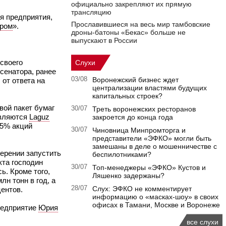
официально закрепляют их прямую
трансляцию
я предприятия,
Прославившиеся на весь мир тамбовские
ром
».
дроны-батоны «Бекас» больше не
выпускают в России
своего
Слухи
сенатора, ранее
03/08
Воронежский бизнес ждет
 от ответа на
централизации властями будущих
капитальных строек?
вой пакет бумаг
30/07
Треть воронежских ресторанов
являются
Laguz
закроется до конца года
45% акций
30/07
Чиновница Минпромторга и
представители «ЭФКО» могли быть
замешаны в деле о мошенничестве с
ерении запустить
беспилотниками?
кта господин
30/07
Топ-менеджеры «ЭФКО» Кустов и
ь. Кроме того,
Ляшенко задержаны?
н тонн в год, а
28/07
Слух: ЭФКО не комментирует
центов.
информацию о «масках-шоу» в своих
офисах в Тамани, Москве и Воронеже
предприятие
Юрия
все слухи