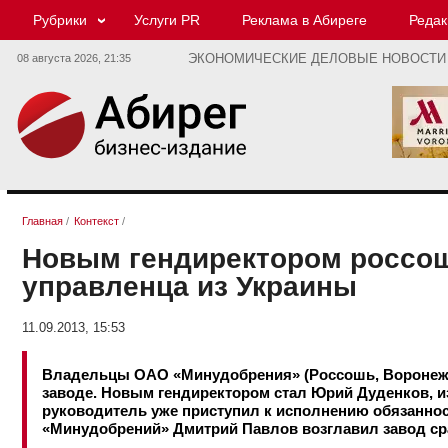
Рубрики
Услуги PR
Реклама в Абиреге
Редак
08 августа 2026,
21:35
ЭКОНОМИЧЕСКИЕ ДЕЛОВЫЕ НОВОСТИ
Главная
/
Контекст
/
Новым гендиректором россош
управленца из Украины
11.09.2013, 15:53
Владельцы ОАО «Минудобрения» (Россошь, Воронежс
заводе. Новым гендиректором стал Юрий Дуденков, и
руководитель уже приступил к исполнению обязаннос
«Минудобрений» Дмитрий Павлов возглавил завод ср