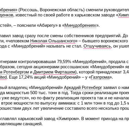
брения»
(Россошь, Воронежская область) сменили руководител
денков
, известный по своей работе в харьковском заводе «
Химп
тей», – пояснили «Абирегу» в «
Минудобрениях
».
лавил завод сразу после смены собственников предприятий. До 
ути, «человеком
Николая Ольшанского
» – бывшего воронежского 
хода с «Минудобрений» называть не стал.
Отшучиваясь
, он ушел
артнерами контролировавшая 79,59% «Минудобрений», продала с
образом, сегодня акционерами россошанских «Минудобрений» 
м Ротенбергом
и
Дмитрием Фирташем
), которой принадлежат 3,
ited
. Еще 17,24% акций «Минудобрений» – у «
Газпрома
».
новый владелец «Минудобрений»
Аркадий Ротенберг
заявил о нам
а мощностью 500 тыс. тонн в год. Тогда сроки реализации прое
 уже ведутся», но по факту реализация проекта так и не началас
рое мощности по выпуску аммиака: с 1 млн тонн в год до 1,5 мл
 прошествии двух лет увеличение составило всего несколько про
возглавлял харьковский завод «Химпром». В момент прихода на 
правляющим санацией.