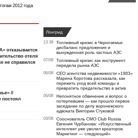
огам 2012 года
Лонгрид
13:38
Топливный кризис в Черноземье:
дисбаланс предложения и
» отказывается
вынужденная роль частных АЗС
оительство отеля
07/08
Топливный кризис как инструмент
же не справился
передела рынка АЗС
06/08
CEO агентства недвижимости «1983»
Марина Коротова рассказала, как
пережить уход всей команды и
превратить предательство в актив
ье» //
05/08
Непонятное обвинение и вопрос о
е постоял
потерпевшем — как прошло первое
заседание по делу воронежского
адвоката Виктории Стуковой
03/08
Сооснователь CMO Club Russia
Евгения Чурбанова: «Искусственный
интеллект уже уволил креаторов.
Маркетинг — следующий»