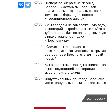
03/08
Эксперт по энергетике Леонид
Воробей: «Механизм «бери или
плати» рискует превратить сетевой
комплекс в барьер для нового
инвестиционного цикла»
03/08
«Мы продаем не замороженную воду,
а сценарий потребления»: как «Айс в
кубе» строит бизнес на пищевом льде
в индустриальном парке
«Перспектива»
31/07
«Самая тяжелая фаза за
десятилетие»: как массовые закрытия
ресторанов в Воронеже стали новой
нормой
31/07
Как воронежские заводы выживают на
рынке подстанций: кооперация
вместо полного цикла
31/07
Индустриальный пригород Воронежа
может запустить новый формат жилья
все новости