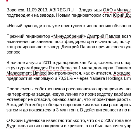
Воронеж. 11.09.2013. ABIREG.RU – Владельцы
ОАО «Минудо
подтвердили на заводе. Новым гендиректором стал
Юрий Ду
«Новый руководитель уже приступил к исполнению обязаннос
Прежний гендиректор «
Минудобрений
»
Дмитрий Павлов
возг
назначения он занимал пост финдиректора и считался, по с
контролировавшего завод. Дмитрий Павлов причин своего у
вопрос.
В начале августа 2011 года норвежская
Yara
, совместно с п
структурам
Аркадия Ротенберга
за 1 млрд долларов. Таким 
Management Limited
(контролируется, как считается,
Аркадие
предприятия напрямую и 79,31% – через
Yaibeira Holdings Lim
После смены собственников россошанского предприятия, 
на территории завода новую линию по производству карбамид
Ротенберг
не огласил, однако заявил, что «проектные работы
Аркадий Ротенберг обещал воронежским властям расширить вт
затем и до показателя в 3 млн тонн. В действительности по
О
Юрии Дуденкове
известно только то, что он с 2007 года 
Дуденкова
актив находился в кризисе, а он был назначен у