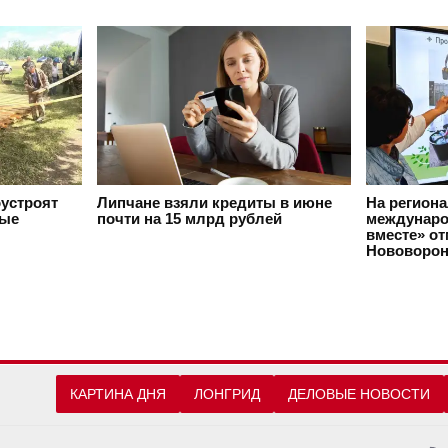
оустроят
Липчане взяли кредиты в июне
На регион
вые
почти на 15 млрд рублей
междунаро
вместе» о
Нововорон
КАРТИНА ДНЯ
ЛОНГРИД
ДЕЛОВЫЕ НОВОСТИ