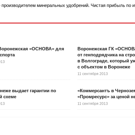
производителем минеральных удобрений. Чистая прибыль по ит
- Воронежская «ОСНОВА» для
Воронежская ГК «ОСНОВА
 спорта
от генподрядчика на стр
в Волгограде, который у
013
с объектом в Воронеже
11 сентября 2013
неже выдает гарантии по
«Коммерсантъ в Чернозем
й схеме
«Промресурс» за ценой н
013
11 сентября 2013