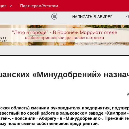
ция
Партнерам/Агентам
НАПИСАТЬ В АБИРЕГ
анских «Минудобрений» назна
А
кая область) сменили руководителя предприятия, подтве
звестный по своей работе в харьковском заводе «Химпром
тей», - пояснили «Абирегу» в «Минудобрениях». Прежний г
азу после смены собственников предприятий.