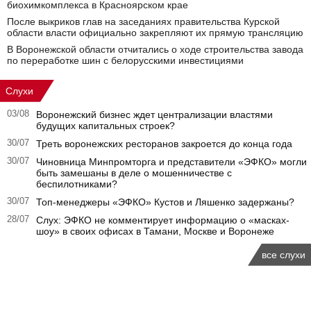
биохимкомплекса в Красноярском крае
После выкриков глав на заседаниях правительства Курской
области власти официально закрепляют их прямую трансляцию
В Воронежской области отчитались о ходе строительства завода
по переработке шин с белорусскими инвестициями
Слухи
03/08
Воронежский бизнес ждет централизации властями
будущих капитальных строек?
30/07
Треть воронежских ресторанов закроется до конца года
30/07
Чиновница Минпромторга и представители «ЭФКО» могли
быть замешаны в деле о мошенничестве с
беспилотниками?
30/07
Топ-менеджеры «ЭФКО» Кустов и Ляшенко задержаны?
28/07
Слух: ЭФКО не комментирует информацию о «масках-
шоу» в своих офисах в Тамани, Москве и Воронеже
все слухи