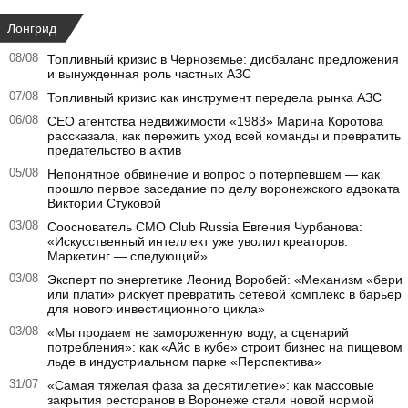
Лонгрид
08/08
Топливный кризис в Черноземье: дисбаланс предложения
и вынужденная роль частных АЗС
07/08
Топливный кризис как инструмент передела рынка АЗС
06/08
CEO агентства недвижимости «1983» Марина Коротова
рассказала, как пережить уход всей команды и превратить
предательство в актив
05/08
Непонятное обвинение и вопрос о потерпевшем — как
прошло первое заседание по делу воронежского адвоката
Виктории Стуковой
03/08
Сооснователь CMO Club Russia Евгения Чурбанова:
«Искусственный интеллект уже уволил креаторов.
Маркетинг — следующий»
03/08
Эксперт по энергетике Леонид Воробей: «Механизм «бери
или плати» рискует превратить сетевой комплекс в барьер
для нового инвестиционного цикла»
03/08
«Мы продаем не замороженную воду, а сценарий
потребления»: как «Айс в кубе» строит бизнес на пищевом
льде в индустриальном парке «Перспектива»
31/07
«Самая тяжелая фаза за десятилетие»: как массовые
закрытия ресторанов в Воронеже стали новой нормой