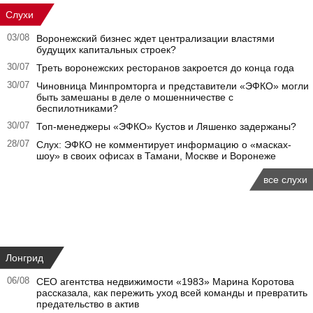
Слухи
03/08
Воронежский бизнес ждет централизации властями
будущих капитальных строек?
30/07
Треть воронежских ресторанов закроется до конца года
30/07
Чиновница Минпромторга и представители «ЭФКО» могли
быть замешаны в деле о мошенничестве с
беспилотниками?
30/07
Топ-менеджеры «ЭФКО» Кустов и Ляшенко задержаны?
28/07
Слух: ЭФКО не комментирует информацию о «масках-
шоу» в своих офисах в Тамани, Москве и Воронеже
все слухи
Лонгрид
06/08
CEO агентства недвижимости «1983» Марина Коротова
рассказала, как пережить уход всей команды и превратить
предательство в актив