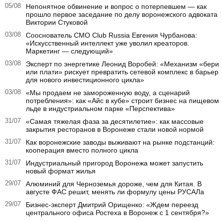
05/08
Непонятное обвинение и вопрос о потерпевшем — как
прошло первое заседание по делу воронежского адвоката
Виктории Стуковой
03/08
Сооснователь CMO Club Russia Евгения Чурбанова:
«Искусственный интеллект уже уволил креаторов.
Маркетинг — следующий»
03/08
Эксперт по энергетике Леонид Воробей: «Механизм «бери
или плати» рискует превратить сетевой комплекс в барьер
для нового инвестиционного цикла»
03/08
«Мы продаем не замороженную воду, а сценарий
потребления»: как «Айс в кубе» строит бизнес на пищевом
льде в индустриальном парке «Перспектива»
31/07
«Самая тяжелая фаза за десятилетие»: как массовые
закрытия ресторанов в Воронеже стали новой нормой
31/07
Как воронежские заводы выживают на рынке подстанций:
кооперация вместо полного цикла
31/07
Индустриальный пригород Воронежа может запустить
новый формат жилья
29/07
Алюминий для Черноземья дороже, чем для Китая. В
августе ФАС решит, менять ли формулу цены РУСАЛа
29/07
Бизнес-эксперт Дмитрий Орищенко: «Ждем переезд
центрального офиса Ростеха в Воронеж с 1 сентября?»