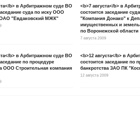
ста</b> в Арбитражном суде ВО
<b>7 августа</b> в Арби
заседание суда по иску ООО
состоится заседание суд
к ОАО "Евдаковский МЖК"
"Компания Донако" к Деп
имущественных и земел
9
по Воронежской области
7 августа 2009
ста</b> в Арбитражном суде ВО
<b>12 августа</b> в Арб
заседание по процедуре
состоится заседание по 
ва ООО Строительная компания
банкротства ЗАО ПК "Кос
12 августа 2009
9