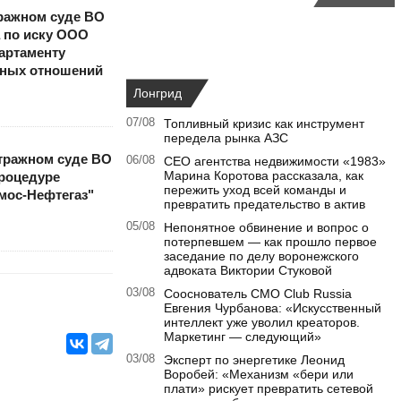
тражном суде ВО
а по иску ООО
артаменту
ьных отношений
Лонгрид
07/08
Топливный кризис как инструмент
передела рынка АЗС
итражном суде ВО
06/08
CEO агентства недвижимости «1983»
Марина Коротова рассказала, как
процедуре
пережить уход всей команды и
мос-Нефтегаз"
превратить предательство в актив
05/08
Непонятное обвинение и вопрос о
потерпевшем — как прошло первое
заседание по делу воронежского
адвоката Виктории Стуковой
03/08
Сооснователь CMO Club Russia
Евгения Чурбанова: «Искусственный
интеллект уже уволил креаторов.
Маркетинг — следующий»
03/08
Эксперт по энергетике Леонид
Воробей: «Механизм «бери или
плати» рискует превратить сетевой