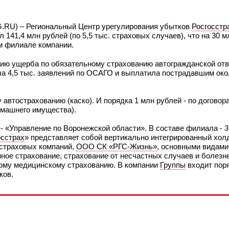
G.RU) – Региональный Центр урегулирования убытков
Росгосстр
141,4 млн рублей (по 5,5 тыс. страховых случаев), что на 30 м
м филиале компании.
ию ущерба по обязательному страхованию автогражданской отв
ала 4,5 тыс. заявлений по ОСАГО и выплатила пострадавшим око
втострахованию (каско). И порядка 1 млн рублей - по договор
омашнего имущества).
- «Управление по Воронежской области». В составе филиала - 3
осстрах
» представляет собой вертикально интегрированный холд
 страховых компаний,
ООО СК «РГС-Жизнь»
, основными видами
ное страхование, страхование от несчастных случаев и болезне
ому медицинскому страхованию. В компании
Группы
входит пор
ков.