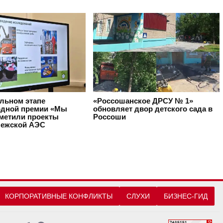
альном этапе
«Россошанское ДРСУ № 1»
дной премии «Мы
обновляет двор детского сада в
тметили проекты
Россоши
ежской АЭС
КОРПОРАТИВНЫЕ КОНФЛИКТЫ
СЛУХИ
БИЗНЕС-ГИД