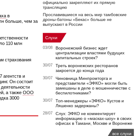
официально закрепляют их прямую
трансляцию
Прославившиеся на весь мир тамбовские
аха
в
дроны-батоны «Бекас» больше не
лн больше, чем за
выпускают в России
етственности
Слухи
ло 110 млн
03/08
Воронежский бизнес ждет
централизации властями будущих
капитальных строек?
ам страхования
30/07
Треть воронежских ресторанов
закроется до конца года
7 агентств и
30/07
Чиновница Минпромторга и
инг. Он состоит
представители «ЭФКО» могли быть
 деятельности
замешаны в деле о мошенничестве с
й, а также
ООО
беспилотниками?
ядка 3000
30/07
Топ-менеджеры «ЭФКО» Кустов и
Ляшенко задержаны?
28/07
Слух: ЭФКО не комментирует
информацию о «масках-шоу» в своих
офисах в Тамани, Москве и Воронеже
все слухи