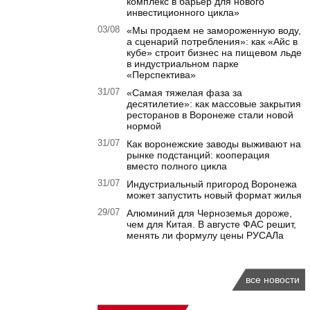
комплекс в барьер для нового
инвестиционного цикла»
03/08
«Мы продаем не замороженную воду,
а сценарий потребления»: как «Айс в
кубе» строит бизнес на пищевом льде
в индустриальном парке
«Перспектива»
31/07
«Самая тяжелая фаза за
десятилетие»: как массовые закрытия
ресторанов в Воронеже стали новой
нормой
31/07
Как воронежские заводы выживают на
рынке подстанций: кооперация
вместо полного цикла
31/07
Индустриальный пригород Воронежа
может запустить новый формат жилья
29/07
Алюминий для Черноземья дороже,
чем для Китая. В августе ФАС решит,
менять ли формулу цены РУСАЛа
все новости