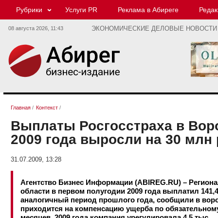
Рубрики
Услуги PR
Реклама в Абиреге
Редак
08 августа 2026,
11:43
ЭКОНОМИЧЕСКИЕ ДЕЛОВЫЕ НОВОСТИ
Главная
/
Контекст
/
Выплаты Росгосстраха в Вор
2009 года выросли на 30 млн
31.07.2009, 13:28
Агентство Бизнес Информации (ABIREG.RU) – Регион
области в первом полугодии 2009 года выплатил 141,4 
аналогичный период прошлого года, сообщили в вор
приходится на компенсацию ущерба по обязательному 
месяцев 2009 года компания урегулировала 4,5 тыс.