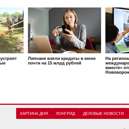
оустроят
Липчане взяли кредиты в июне
На регион
вые
почти на 15 млрд рублей
междунаро
вместе» о
Нововорон
КАРТИНА ДНЯ
ЛОНГРИД
ДЕЛОВЫЕ НОВОСТИ