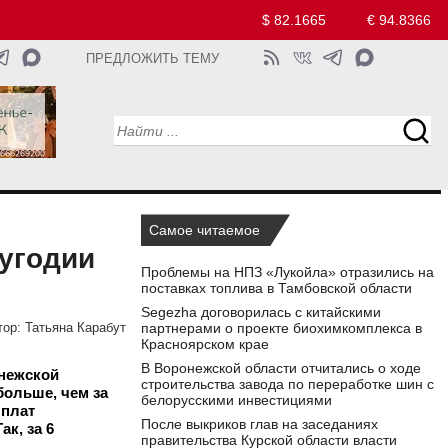
$ 82.1665
€ 94.8366
ПРЕДЛОЖИТЬ ТЕМУ
Самое читаемое
угодии
Проблемы на НПЗ «Лукойла» отразились на
поставках топлива в Тамбовской области
Segezha договорилась с китайскими
партнерами о проекте биохимкомплекса в
тор:
Татьяна Карабут
Красноярском крае
В Воронежской области отчитались о ходе
онежской
строительства завода по переработке шин с
больше, чем за
белорусскими инвестициями
ыплат
После выкриков глав на заседаниях
к, за 6
правительства Курской области власти