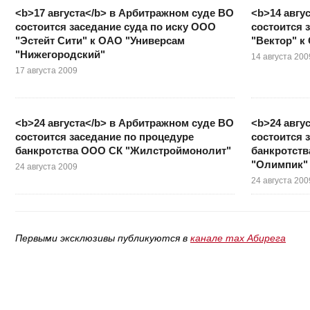
<b>17 августа</b> в Арбитражном суде ВО
<b>14 авгу
состоится заседание суда по иску ООО
состоится 
"Эстейт Сити" к ОАО "Универсам
"Вектор" 
"Нижегородский"
14 августа 200
17 августа 2009
<b>24 августа</b> в Арбитражном суде ВО
<b>24 авгу
состоится заседание по процедуре
состоится 
банкротства ООО СК "Жилстроймонолит"
банкротст
"Олимпик"
24 августа 2009
24 августа 200
Первыми эксклюзивы публикуются в
канале max Абирега