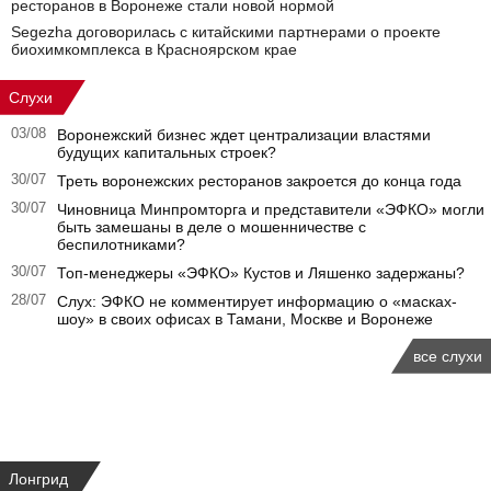
ресторанов в Воронеже стали новой нормой
Segezha договорилась с китайскими партнерами о проекте
биохимкомплекса в Красноярском крае
Слухи
03/08
Воронежский бизнес ждет централизации властями
будущих капитальных строек?
30/07
Треть воронежских ресторанов закроется до конца года
30/07
Чиновница Минпромторга и представители «ЭФКО» могли
быть замешаны в деле о мошенничестве с
беспилотниками?
30/07
Топ-менеджеры «ЭФКО» Кустов и Ляшенко задержаны?
28/07
Слух: ЭФКО не комментирует информацию о «масках-
шоу» в своих офисах в Тамани, Москве и Воронеже
все слухи
Лонгрид