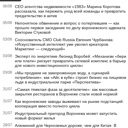
06/08
CEO агентства недвижимости «1983» Марина Коротова
рассказала, как пережить уход всей команды и превратить
предательство в актив
05/08
Непонятное обвинение и вопрос о потерпевшем — как
прошло первое заседание по делу воронежского адвоката
Виктории Стуковой
03/08
Сооснователь CMO Club Russia Евгения Чурбанова:
«Искусственный интеллект уже уволил креаторов.
Маркетинг — следующий»
03/08
Эксперт по энергетике Леонид Воробей: «Механизм «бери
или плати» рискует превратить сетевой комплекс в барьер
для нового инвестиционного цикла»
03/08
«Мы продаем не замороженную воду, а сценарий
потребления»: как «Айс в кубе» строит бизнес на пищевом
льде в индустриальном парке «Перспектива»
31/07
«Самая тяжелая фаза за десятилетие»: как массовые
закрытия ресторанов в Воронеже стали новой нормой
31/07
Как воронежские заводы выживают на рынке подстанций:
кооперация вместо полного цикла
31/07
Индустриальный пригород Воронежа может запустить
новый формат жилья
29/07
Алюминий для Черноземья дороже, чем для Китая. В